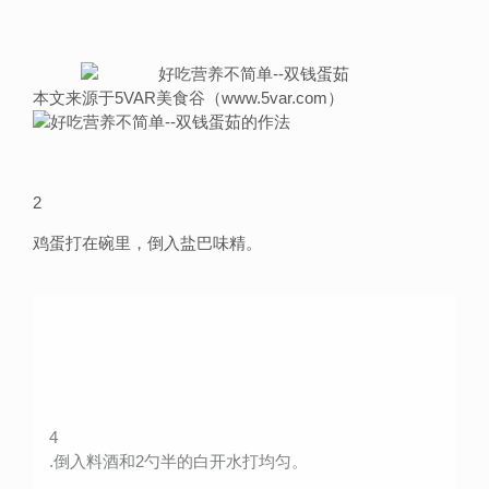
本文来源于5VAR美食谷（www.5var.com）
2
鸡蛋打在碗里，倒入盐巴味精。
4
.倒入料酒和2勺半的白开水打均匀。