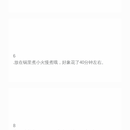
6
.放在锅里煮小火慢煮哦，好象花了40分钟左右。
8