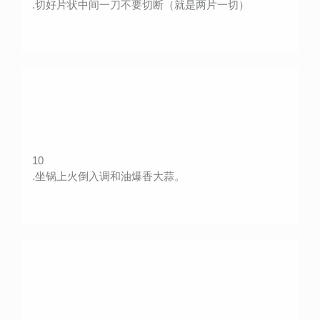
.切好片状中间一刀不要切断（就是两片一切）
10
.坐锅上火倒入调和油爆香大蒜。