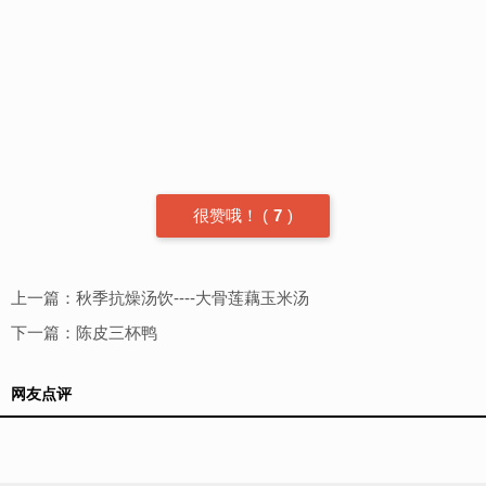
很赞哦！
(
7
)
上一篇：
秋季抗燥汤饮----大骨莲藕玉米汤
下一篇：
陈皮三杯鸭
网友点评