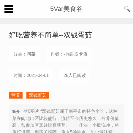
5Var美食谷
好吃营养不简单--双钱蛋茹
分类：
闽菜
作者：小编-皮卡蛋
时间：2021-04-01
28人已阅读
营养
双钱蛋茹
4张图片 “双钱蛋茹属于南平市的特色小吃，这种
简介
菜在闽北山区比较盛行，流传至今历史悠久，营养价值
高，曾参加区烹饪比赛获奖。 作法：小肠洗净，将
蛋打进碗，用筷子搅碎，倒入5汤匙水，加少量味精、