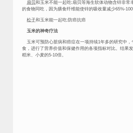
扇贝
和玉米不能一起吃:扇贝等海生软体动物含锌非常
的食物同吃，因为膳食纤维能使锌的吸收量减少65%-10
松子
和玉米能一起吃:防癌抗癌
玉米的神奇疗法
玉米可预防心脏病和癌症在一项持续1年多的研究中，
食，进行了营养价值和保健作用的各项指标对比。结果
稻米、小麦的5-10倍。