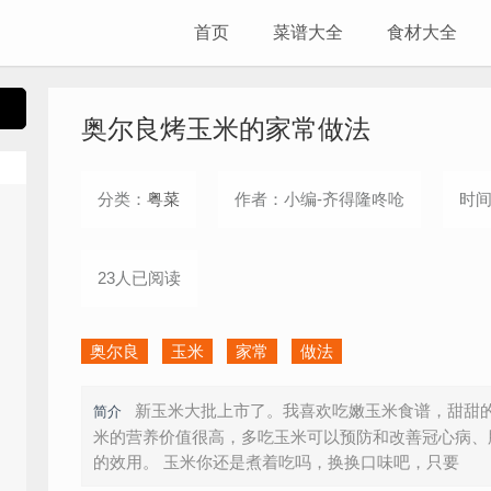
首页
菜谱大全
食材大全
奥尔良烤玉米的家常做法
分类：
粤菜
作者：小编-齐得隆咚呛
时间：
23人已阅读
奥尔良
玉米
家常
做法
新玉米大批上市了。我喜欢吃嫩玉米食谱，甜甜
简介
米的营养价值很高，多吃玉米可以预防和改善冠心病、
的效用。 玉米你还是煮着吃吗，换换口味吧，只要