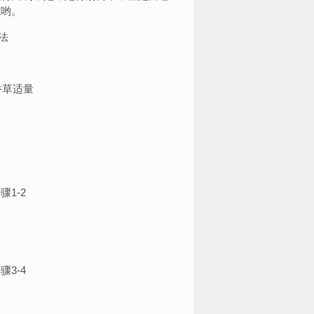
试哟。
香草适量