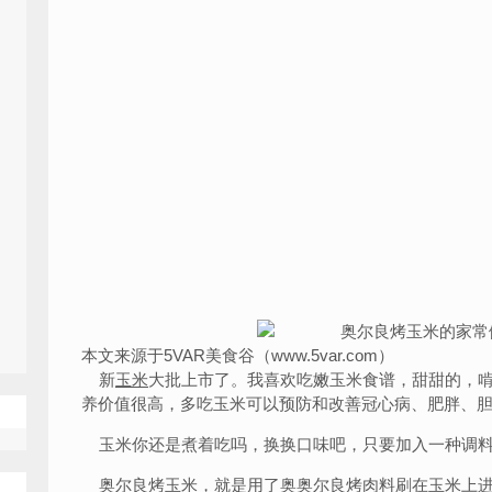
本文来源于5VAR美食谷（www.5var.com）
新
玉米
大批上市了。我喜欢吃嫩玉米食谱，甜甜的，
养价值很高，多吃玉米可以预防和改善冠心病、肥胖、
玉米你还是煮着吃吗，换换口味吧，只要加入一种调料
奥尔良烤玉米，就是用了奥奥尔良
烤肉
料刷在玉米上