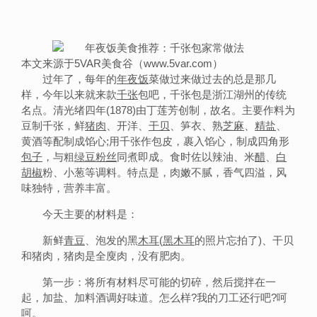
本文来源于5VAR美食谷（www.5var.com）
过年了，每年的
年夜饭
菜做过来做过去的总是那几
样，今年以来就来款
千张
包吧，千张包是浙江湖州的传统
名点。清光绪四年(1878)由丁莲芳创制，故名。主要作料为
豆制千张，鲜
猪肉
、开洋、
干贝
、笋衣、熟
芝麻
、
精盐
、
黄酒等配制成馅心;用千张作包皮，裹入馅心，制成四角形
包子
，与粗
绿豆
粉丝
同煮即成。食时佐以辣油、米
醋
、
白
胡椒
粉、小葱等调料。特点是，肉嫩不腻，香气四溢，风
味独特，营养丰富。
今天主要的材料是：
新鲜
青豆
、泡发的黑
木耳
(
黑木耳
的照片忘拍了)、干贝
和猪肉，猪肉是全廋肉，没有肥肉。
第一步：将所有材料尽可能的切碎，然后搅拌在一
起，加盐、加料酒调好味道。怎么样?我的刀工还行吧?呵
呵。