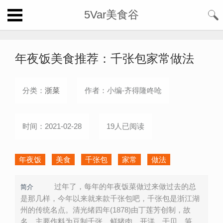
5Var美食谷
年夜饭美食推荐：千张包家常做法
分类：
浙菜
作者：小编-齐得隆咚呛
时间：2021-02-28
19人已阅读
年夜饭
美食
千张包
家常
做法
过年了，每年的年夜饭菜做过来做过去的总
简介
是那几样，今年以来就来款千张包吧，千张包是浙江湖
州的传统名点。清光绪四年(1878)由丁莲芳创制，故
名。主要作料为豆制千张，鲜猪肉、开洋、干贝、笋