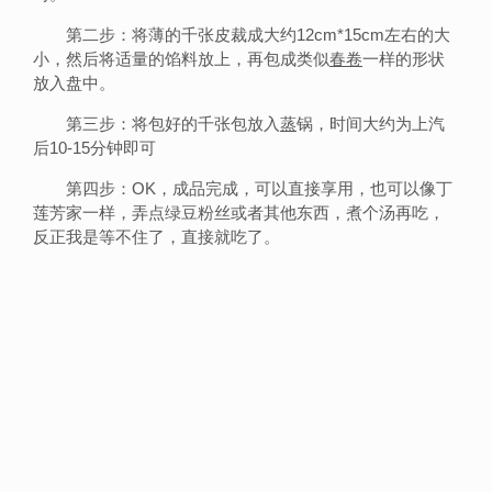
第二步：将薄的千张皮裁成大约12cm*15cm左右的大
小，然后将适量的馅料放上，再包成类似
春卷
一样的形状
放入盘中。
第三步：将包好的千张包放入
蒸
锅，时间大约为上汽
后10-15分钟即可
第四步：OK，成品完成，可以直接享用，也可以像丁
莲芳家一样，弄点绿豆粉丝或者其他东西，煮个汤再吃，
反正我是等不住了，直接就吃了。