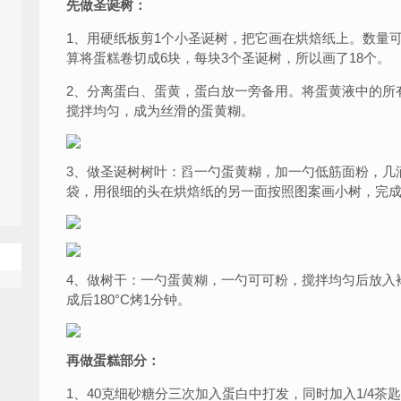
先做圣诞树：
1、用硬纸板剪1个小圣诞树，把它画在烘焙纸上。数量
算将蛋糕卷切成6块，每块3个圣诞树，所以画了18个。
2、分离蛋白、蛋黄，蛋白放一旁备用。将蛋黄液中的所
搅拌均匀，成为丝滑的蛋黄糊。
3、做圣诞树树叶：舀一勺蛋黄糊，加一勺低筋面粉，几
袋，用很细的头在烘焙纸的另一面按照图案画小树，完成后
4、做树干：一勺蛋黄糊，一勺可可粉，搅拌均匀后放入
成后180°C烤1分钟。
再做蛋糕部分：
1、40克细砂糖分三次加入蛋白中打发，同时加入1/4