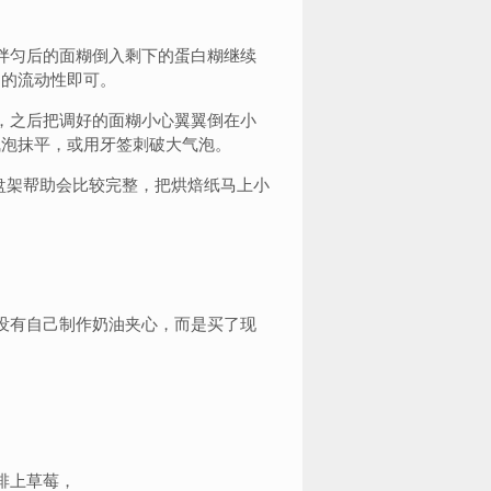
拌匀后的面糊倒入剩下的蛋白糊继续
定的流动性即可。
，之后把调好的面糊小心翼翼倒在小
气泡抹平，或用牙签刺破大气泡。
烤盘架帮助会比较完整，把烘焙纸马上小
没有自己制作奶油夹心，而是买了现
排上草莓，