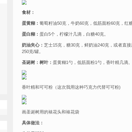
食材：
蛋黄糊：
葡萄籽油50克，牛奶60克，低筋面粉60克，红糖
蛋白糊：
蛋白5个，柠檬汁几滴，白糖40克。
奶油夹心：
芝士15克，糖30克，鲜奶油240克，或者直接用现
250克/罐。
圣诞树：树叶：
蛋黄糊1勺，低筋面粉1勺，香叶精几滴
香叶精和可可粉（这次我用这种巧克力代替可可粉)
画圣诞树用的裱花头和裱花袋
具体做法：