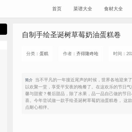
首页
菜谱大全
食材大全
自制手绘圣诞树草莓奶油蛋糕卷
分类：
蛋糕
作者：
齐得隆咚呛
时间：202
当不平凡的一年接近尾声的时候，世界各地迎来
简介
以欢聚一堂，享受平安夜的晚餐了。在这欢乐的节日气
馨与甜蜜？餐后甜品，除了水果，品一品自己做的节日
喜。今年尝试做一款手绘圣诞树草莓奶油蛋糕卷， 这
点耐心相伴。