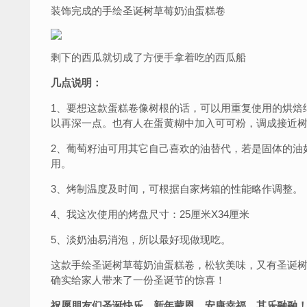
装饰完成的手绘圣诞树草莓奶油蛋糕卷
剩下的西瓜就切成了方便手拿着吃的西瓜船
几点说明：
1、要想这款蛋糕卷像树根的话，可以用重复使用的烘焙
以再深一点。也有人在蛋黄糊中加入可可粉，调成接近
2、葡萄籽油可用其它自己喜欢的油替代，若是固体的油
用。
3、烤制温度及时间，可根据自家烤箱的性能略作调整。
4、我这次使用的烤盘尺寸：25厘米X34厘米
5、淡奶油易消泡，所以最好现做现吃。
这款手绘圣诞树草莓奶油蛋糕卷，松软美味，又有圣诞
确实给家人带来了一份圣诞节的惊喜！
祝愿朋友们圣诞快乐，新年蒙恩，安康幸福，其乐融融