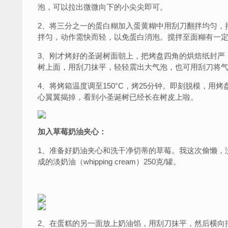
泡，可以拉出微微向下的小尖尖即可。
2、将三分之一的蛋白糊加入蛋黄糊中用刮刀翻拌均匀，
拌匀，动作需快而轻，以免蛋白消泡。搅拌至面糊有一
3、刚才烤好的圣诞树面朝上，把烤盘四角的烘焙纸封严
树上面，用刮刀抹平，轻轻震出大气泡，也可用刮刀将
4、将烤箱温度调至150°C，烤25分钟。即刻脱模，用
心翼翼揭掉，看到小圣诞树已经长在树皮上啦。
加入草莓奶油夹心：
1、准备好奶油夹心和洗干净切蒂的草莓。我这次偷懒，
成的淡奶油（whipping cream）250克/罐。
2、在蛋糕的另一面放上奶油馅，用刮刀抹平，然后横向