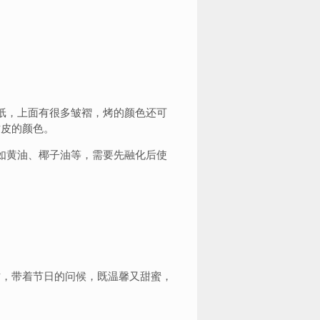
纸，上面有很多皱褶，烤的颜色还可
树皮的颜色。
如黄油、椰子油等，需要先融化后使
树，带着节日的问候，既温馨又甜蜜，
！