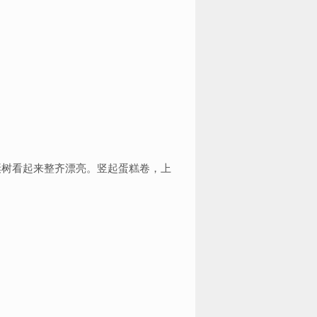
。
诞树看起来整齐漂亮。竖起蛋糕卷，上