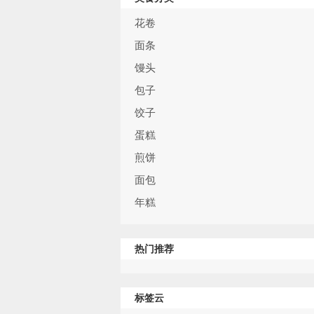
花卷
面条
馒头
包子
饺子
蛋糕
煎饼
面包
年糕
热门推荐
标签云