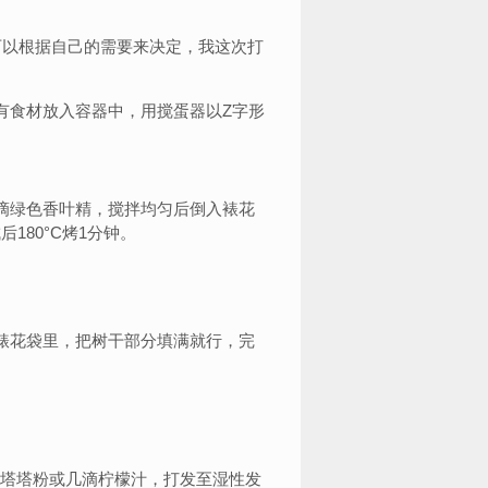
可以根据自己的需要来决定，我这次打
有食材放入容器中，用搅蛋器以Z字形
滴绿色香叶精，搅拌均匀后倒入裱花
180°C烤1分钟。
裱花袋里，把树干部分填满就行，完
茶匙塔塔粉或几滴柠檬汁，打发至湿性发