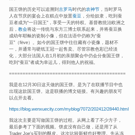
国王饼的历史可以追溯到
古罗马
时代的
农神节
，当时罗马
人在节庆的宴会上在糕点中放置
蚕豆
，分给奴隶，吃到蚕
豆者成为“一日国王”，享受一天的特权。基督教统治欧洲之
后，
教会
将这一传统与东方三博士联系起来，并将蚕豆换
成幼年耶稣的瓷制小像，但在法语中仍称为“蚕
豆”（fève）。如今的国王饼中往往藏有小瓷像，题材不
一，并通常与硬纸王冠一起售卖。尽管宗教色彩已经淡
化，大部分法国人在1月初的亲朋聚会中仍会分食国王饼，
吃到“蚕豆”者成为幸运儿，得到他人的祝福。
===========================================
我是在12月30日这天做的国王饼。是为了在联播节目中也
出现这款国王饼。这是联播的博文链接。有兴趣的朋友可
以点开去看。
https://blog.wenxuecity.com/myblog/7072/202412/28440.html
我这次主要是写做国王饼的过程。从网上看了不少方子，
最后参考了下面的视频。饼皮没有自己做，还是用了从
Trader Joe's买到的酥皮。这次比较新鲜也好整理。先从冻