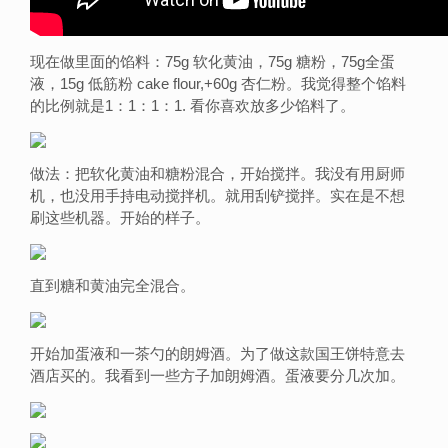
现在做里面的馅料：75g 软化黄油，75g 糖粉，75g全蛋
液，15g 低筋粉 cake flour,+60g 杏仁粉。我觉得整个馅料
的比例就是1：1：1：1. 看你喜欢放多少馅料了。
做法：把软化黄油和糖粉混合，开始搅拌。我没有用厨师
机，也没用手持电动搅拌机。就用刮铲搅拌。实在是不想
刷这些机器。开始的样子。
直到糖和黄油完全混合。
开始加蛋液和一茶勺的朗姆酒。为了做这款国王饼特意去
酒店买的。我看到一些方子加朗姆酒。蛋液要分几次加。