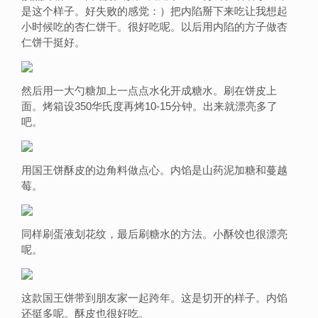
是这个样子。好失败的感觉：）把内陷掰下来吃让我想起
小时候吃的杏仁饼干。很好吃呢。以后用内陷的方子做杏
仁饼干挺好。
然后用一大勺糖加上一点点水化开成糖水。刷在饼皮上
面。烤箱设350华氏度再烤10-15分钟。出来就漂亮多了
吧。
用国王饼酥皮的边角料做点心。内馅是山药泥加糖和蔓越
莓。
同样刷蛋液划花纹，最后刷糖水的方法。小酥饺也很漂亮
呢。
这款国王饼带到朋友家一起跨年。这是切开的样子。内馅
还挺多呢。酥皮也很好吃。