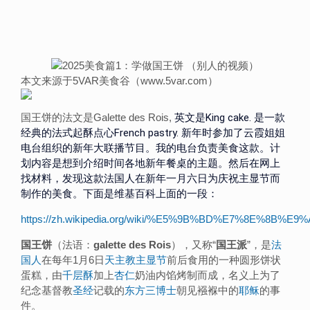
本文来源于5VAR美食谷（www.5var.com）
国王饼的法文是Galette des Rois,
英文是King cake. 是一款
经典的法式起酥点心French pastry. 新年时参加了云霞姐姐
电台组织的新年大联播节目。我的电台负责美食这款。计
划内容是想到介绍时间各地新年餐桌的主题。然后在网上
找材料，发现这款法国人在新年一月六日为庆祝主显节而
制作的美食。下面是维基百科上面的一段：
https://zh.wikipedia.org/wiki/%E5%9B%BD%E7%8E%8B%E9
国王饼
（法语：
galette des Rois
），又称“
国王派
”，是
法
国人
在每年1月6日
天主教
主显节
前后食用的一种圆形饼状
蛋糕，由
千层酥
加上
杏仁
奶油内馅烤制而成，名义上为了
纪念基督教
圣经
记载的
东方三博士
朝见襁褓中的
耶稣
的事
件。