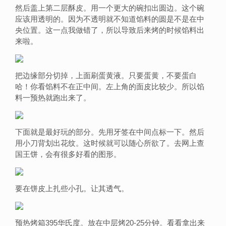
然后盖上第二层酥皮。用一个更大的碗扣出圆边。这个碗
应该用透明的。因为不透明就不知道馅料的圆是不是在中
央位置。这一点我做错了，所以导致后来烤的时候馅料出
来啦。
把边缘部分切掉，上面刷蛋黄液。只要蛋黄，不要蛋白
哈！你看馅料不在正中间。左上角的面皮比较少。所以馅
料一预热就跑出来了。
下面就是最好玩的部分。先用牙签在中间点标一下。然后
用小刀背划出花纹。这时候就可以随心所欲了。去网上查
国王饼，会有很多好看的图形。
要在饼皮上扎些小孔。让其透气。
预热烤箱395华氏度。放在中层烤20-25分钟。看看拿出来