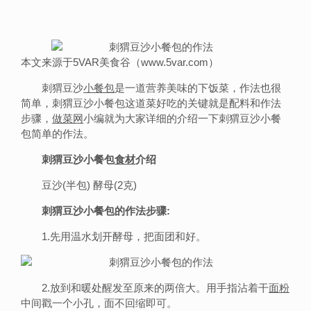
本文来源于5VAR美食谷（www.5var.com）
刺猬豆沙
小
餐包
是一道营养美味的下饭菜，作法也很
简单，刺猬豆沙小餐包这道菜好吃的关键就是配料和作法
步骤，
做菜网
小编就为大家详细的介绍一下刺猬豆沙小餐
包简单的作法。
刺猬豆沙小餐包
食材
介绍
豆沙(半包) 酵母(2克)
刺猬豆沙小餐包的作法步骤:
1.先用温水划开酵母，把面团和好。
2.放到和暖处醒发至原来的两倍大。用手指沾着干
面粉
中间戳一个小孔，面不回缩即可。