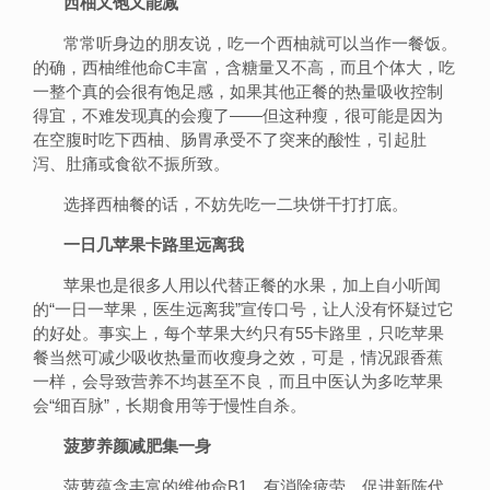
西柚又饱又能减
常常听身边的朋友说，吃一个西柚就可以当作一餐饭。
的确，西柚维他命C丰富，含糖量又不高，而且个体大，吃
一整个真的会很有饱足感，如果其他正餐的热量吸收控制
得宜，不难发现真的会瘦了——但这种瘦，很可能是因为
在空腹时吃下西柚、肠胃承受不了突来的酸性，引起肚
泻、肚痛或食欲不振所致。
选择西柚餐的话，不妨先吃一二块饼干打打底。
一日几苹果卡路里远离我
苹果也是很多人用以代替正餐的水果，加上自小听闻
的“一日一苹果，医生远离我”宣传口号，让人没有怀疑过它
的好处。事实上，每个苹果大约只有55卡路里，只吃苹果
餐当然可减少吸收热量而收瘦身之效，可是，情况跟香蕉
一样，会导致营养不均甚至不良，而且中医认为多吃苹果
会“细百脉”，长期食用等于慢性自杀。
菠萝养颜减肥集一身
菠萝蕴含丰富的维他命B1，有消除疲劳、促进新陈代