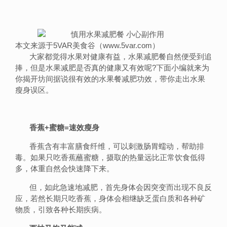
本文来源于5VAR美食谷（www.5var.com）
大家都觉得水果对健康有益，水果减肥餐自然便受到追
捧，但是水果减肥是否真的健康又有效呢?下面小编就来为
你揭开坊间据说很有效的水果餐减肥功效，带你走出水果
瘦身误区。
香蕉+蜜糖=速效瘦身
香蕉含有丰富膳食纤维，可以刺激肠胃蠕动，帮助排
毒。如果只吃香蕉蘸蜜糖，摄取的热量远比正常饮食低得
多，体重自然会快速降下来。
但，如此急速地减肥，首先身体会因突变而出现不良反
应，若然长期只吃香蕉，身体会相继缺乏蛋白质和各种矿
物质，引致各种长期疾病。