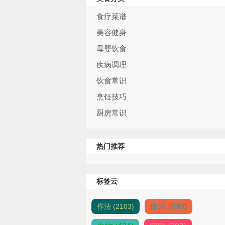
食疗菜谱
美容健身
母婴饮食
疾病调理
饮食常识
烹饪技巧
厨房常识
热门推荐
标签云
做法 (849)
作法 (2103)