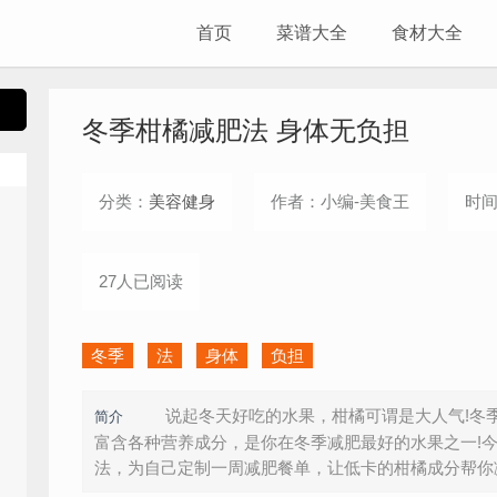
首页
菜谱大全
食材大全
冬季柑橘减肥法 身体无负担
分类：
美容健身
作者：小编-美食王
时间：
27人已阅读
冬季
法
身体
负担
说起冬天好吃的水果，柑橘可谓是大人气!冬季
简介
富含各种营养成分，是你在冬季减肥最好的水果之一!
法，为自己定制一周减肥餐单，让低卡的柑橘成分帮你