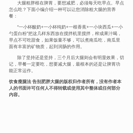
大腿粗胖根在脾胃，要想减肥，必须每天吃早点。早点
怎么吃？下面小编介绍一种可以让您消除粗大腿的营养
餐：
“一小杯酸奶+一小杯纯奶+一根香蕉+一小块西瓜+一小
勺蛋白粉”把这几样东西放在搅拌机里搅拌，榨成果汁喝，
早点不可吃甜食，如果饭量不够，可以煮南瓜吃，南瓜里
面有丰富的矿物质，起到润肠的作用。
除了坚持还是坚持，三个月后大腿则会有明显效果，切
记，早餐一定要吃，想要减大腿，最根本的还是让脾胃功
能正常运作。
饮食瘦腿法 告别肥胖大腿的版权归作者所有，没有作者本
人的书面许可任何人不得转载或使用其中整体或任何部分
内容。