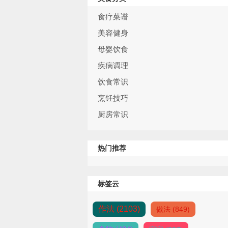
食疗菜谱
美容健身
母婴饮食
疾病调理
饮食常识
烹饪技巧
厨房常识
热门推荐
标签云
作法 (2103)
做法 (849)