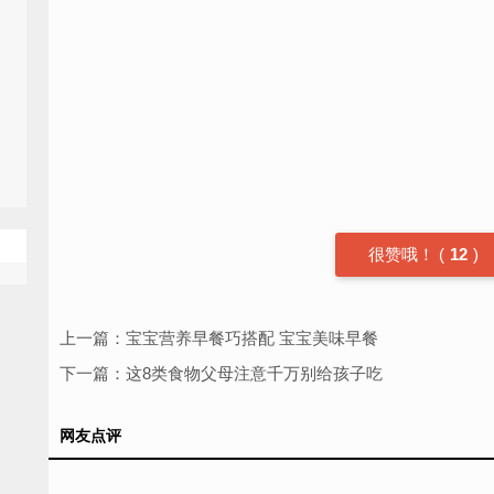
很赞哦！
(
12
)
上一篇：
宝宝营养早餐巧搭配 宝宝美味早餐
下一篇：
这8类食物父母注意千万别给孩子吃
网友点评