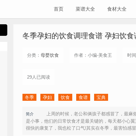
首页
菜谱大全
食材大全
冬季孕妇的饮食调理食谱 孕妇饮食
分类：
母婴饮食
作者：小编-美食王
时间：
29人已阅读
冬季
孕妇
饮食
食谱
宝典
上周的时候，老公和俩孩子都感冒了，最麻烦
简介
是小事，他们的日常饮食才是最关键的，每天都小心翼
很快的康复了，我也松了口气!其实在冬季，最害怕感