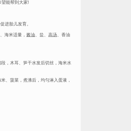
望能帮到大家!
，促进胎儿发育。
干、海米适量，
酱油
、盐、
高汤
、香油
切段，木耳、笋干水发后切丝，海米水
海米、菠菜，煮沸后，均匀淋入蛋液，