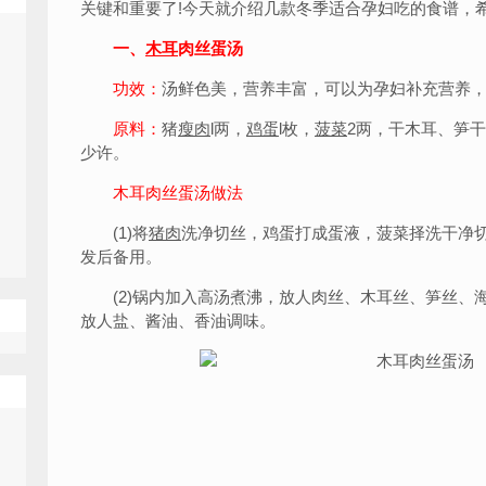
关键和重要了!今天就介绍几款冬季适合孕妇吃的食谱，希
一、
木耳
肉丝蛋汤
功效：
汤鲜色美，营养丰富，可以为孕妇补充营养
原料：
猪
瘦肉
l两，
鸡蛋
l枚，
菠菜
2两，干木耳、笋
少许。
木耳肉丝蛋汤做法
(1)将
猪肉
洗净切丝，鸡蛋打成蛋液，菠菜择洗干净
发后备用。
(2)锅内加入高汤煮沸，放人肉丝、木耳丝、笋丝、
放人盐、酱油、香油调味。