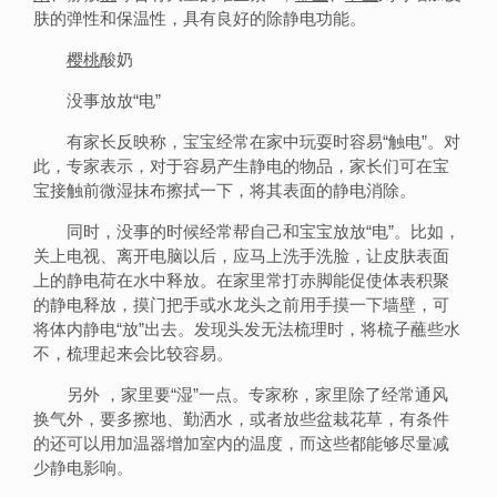
肤的弹性和保温性，具有良好的除静电功能。
樱桃
酸奶
没事放放“电”
有家长反映称，宝宝经常在家中玩耍时容易“触电”。对
此，专家表示，对于容易产生静电的物品，家长们可在宝
宝接触前微湿抹布擦拭一下，将其表面的静电消除。
同时，没事的时候经常帮自己和宝宝放放“电”。比如，
关上电视、离开电脑以后，应马上洗手洗脸，让皮肤表面
上的静电荷在水中释放。在家里常打赤脚能促使体表积聚
的静电释放，摸门把手或水龙头之前用手摸一下墙壁，可
将体内静电“放”出去。发现头发无法梳理时，将梳子蘸些水
不，梳理起来会比较容易。
另外 ，家里要“湿”一点。专家称，家里除了经常通风
换气外，要多擦地、勤洒水，或者放些盆栽花草，有条件
的还可以用加温器增加室内的温度，而这些都能够尽量减
少静电影响。