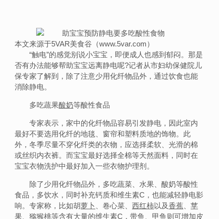
本文来源于5VAR美食谷（www.5var.com）
“触电”的感觉别说小宝宝，即便成人也感到郁闷。那是
否有办法能够帮助宝宝远离静电呢?记者从市妇幼保健院儿
保专家了解到，除了注意少用化纤物品外，通过饮食也能
消除静电。
多吃蔬果
酸奶
等酸性食品
专家表示，家中的化纤物品容易引发静电，因此室内
最好不要选用化纤的地毯、窗帘和塑料质地的饰物。此
外，冬季尽量不穿化纤类的衣物，应选择柔软、光滑的棉
或丝织内衣裤。而宝宝最好选择全棉等天然面料，同时在
宝宝衣物洗护中最好加入一些衣物护理剂。
除了少用化纤物品外，多吃蔬菜、水果、酸奶等酸性
食品，多饮水，同时补充钙质和维生素C，也能减轻静电影
响。专家称，比如胡
萝卜
、卷心菜、
西红柿
以及
香蕉
、
苹
果
、猕猴
桃
等含有大量的维生素C，
带鱼
、
甲鱼
则可增加皮