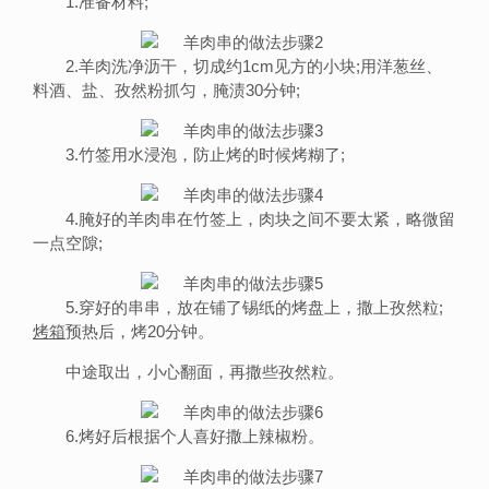
1.准备材料;
2.羊肉洗净沥干，切成约1cm见方的小块;用洋葱丝、
料酒、盐、孜然粉抓匀，腌渍30分钟;
3.竹签用水浸泡，防止烤的时候烤糊了;
4.腌好的羊肉串在竹签上，肉块之间不要太紧，略微留
一点空隙;
5.穿好的串串，放在铺了锡纸的烤盘上，撒上孜然粒;
烤箱
预热后，烤20分钟。
中途取出，小心翻面，再撒些孜然粒。
6.烤好后根据个人喜好撒上辣椒粉。