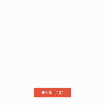
很赞哦！
(
3
)