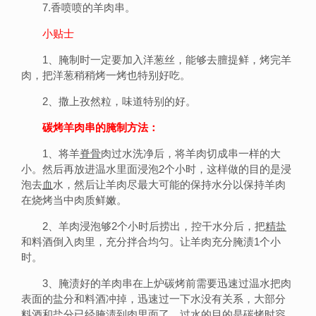
7.香喷喷的羊肉串。
小贴士
1、腌制时一定要加入洋葱丝，能够去膻提鲜，烤完羊
肉，把洋葱稍稍烤一烤也特别好吃。
2、撒上孜然粒，味道特别的好。
碳烤羊肉串的腌制方法：
1、将羊
脊骨
肉过水洗净后，将羊肉切成串一样的大
小。然后再放进温水里面浸泡2个小时，这样做的目的是浸
泡去
血
水，然后让羊肉尽最大可能的保持水分以保持羊肉
在烧烤当中肉质鲜嫩。
2、羊肉浸泡够2个小时后捞出，控干水分后，把
精盐
和料酒倒入肉里，充分拌合均匀。让羊肉充分腌渍1个小
时。
3、腌渍好的羊肉串在上炉碳烤前需要迅速过温水把肉
表面的盐分和料酒冲掉，迅速过一下水没有关系，大部分
料酒和盐分已经腌渍到肉里面了，过水的目的是碳烤时容