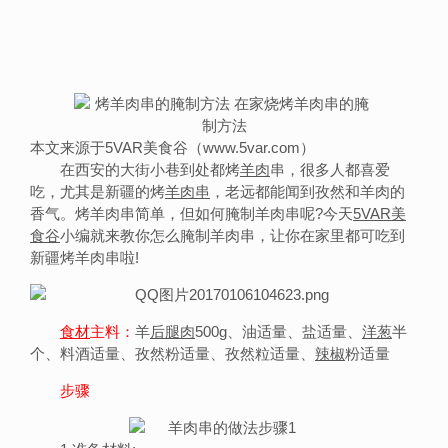
本文来源于5VAR美食谷（www.5var.com）
在西安的大街小巷到处都烤
羊肉
串，很多人都喜爱
吃，尤其是新疆的烤
羊肉串
，老远都能闻到孜然和羊肉的
香气。烤羊肉串简单，但如何腌制羊肉串呢?今天
5VAR美
食谷
小编就来教你怎么腌制羊肉串，让你在家里都可吃到
新疆烤羊肉串啦!
食材
主料：
羊
后腿肉
500g、油适量、盐适量、
洋葱
半
个、料酒适量、孜然粉适量、孜然粒适量、
辣椒
粉适量
步骤