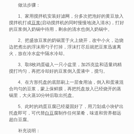
做法步骤：
1、家用搅拌机安装好滤网，分多次把泡好的黄豆放入
搅拌机打成
豆浆
(启动搅拌机的同时慢慢地浇入清水)，打好
的豆浆倒入奶锅中待用，剩余的清水也倒入奶锅中。
2、把盛放豆浆的奶锅置于火上烧开，改中小火，边烧
边把煮出的浮沫用勺子打掉，浮沫打尽后就把豆浆迅速离
火，放在冷水盆中隔水冷却。
3、取8枚鸡蛋磕入一只小盆里，加25克盐和适量鸡精
搅打均匀，再把冷却好的豆浆倒入蛋液中，搅匀。
4、在方形托盘的底部刷上一层食用油，倒入和蛋液混
合均匀的豆浆，蒙上保鲜膜，再把托盘放入已经烧开的蒸
锅里，大火蒸10分钟后取出托盘。
5、此时的鸡蛋豆腐已经凝固好了，用刀划成小块铲出
托盘即可，可代替
白豆
腐制作任何菜肴，味道和营养都远
超白豆腐。
补充说明：