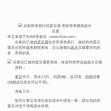
本文来源于5VAR美食谷（www.5var.com）
在家自己做
鸡蛋
豆腐
也非常简单易行，做好的鸡蛋豆
腐无论煎炸
蒸
煮都很美味，怎么做都比
卤水
豆腐要好吃的
多，营养的多。
原料：
黄豆
半斤，清水2.5斤，鸡蛋8枚，盐25克，
鸡精
适量
(鸡精这玩意也可以不用)。
准备工作：
取半斤黄豆洗净后放在清水中浸泡一夜，捞出泡好的
黄豆冲洗干净再沥水待用。