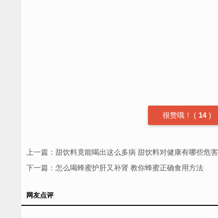
很赞哦！
(
14
)
上一篇：
甜饮料竟能喝出这么多病 甜饮料对健康有哪些危害
下一篇：
怎么喝蜂蜜护肝又补肾 教你蜂蜜正确食用方法
网友点评