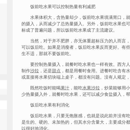
饭前吃水果可以控制热量有利减肥
水果体积大，含热量却少，饭前吃水果填满胃口，就减
的摄入，从而减少了总热量摄入。另外，饭前吃水果也
标成了普遍问题，所以饭前吃水果成了主流建议。
当然，对于并不肥胖，亦无体重超标压力的人而言，
可以饭后吃。如果是消瘦者，饭后吃水果反而更好。有些
生不适，那就不要饭前吃。
要控制热量摄入，就餐时吃水果也一样有效。西方人
制作
沙拉
，还是
甜点
，都是用餐时食用。进餐时吃含有
或直接将水果切块端上桌子，都没有问题。没有人规定
既然吃饭时能喝
果汁
，能吃
水果沙拉
，炒菜能够用
少热量摄入外，就餐时吃水果，还可以减少食盐摄入，
饭后吃水果有利消化
饭后吃水果，只要无饱胀感，也就是说此前并没有吃
是生的、硬的、未加热的，但其水分含量大，主要成分
以很好地消化。