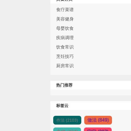
食疗菜谱
美容健身
母婴饮食
疾病调理
饮食常识
烹饪技巧
厨房常识
热门推荐
标签云
做法 (849)
作法 (2103)