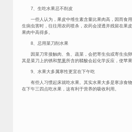
7、生吃水果忌不削皮
一些人认为，果皮中维生素含量比果肉高，因而食用
生病虫害时，往往用农药喷杀，农药会浸透并残留在果
果肉中高得多。
8、忌用菜刀削水果
因菜刀常接触肉、鱼、蔬菜，会把寄生虫或寄生虫卵
其是菜刀上的锈和
苹果
所含的鞣酸会起化学反应，使苹
9、水果大多属寒性更宜在下午吃
有些人习惯起床就吃水果。其实水果大多是寒凉食物
在下午三四点吃水果，这有利于营养的吸收利用。