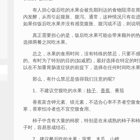
有人担心饭后吃的水果会被先期到达的食物阻滞在胃
内发酵，从而引起腹胀、腹泻。通常，这种情况只有在
如果你饭后吃水果并没有感觉腹胀、腹泻或不适，则说
真正需要担心的是，饭后吃水果可能会带来额外的热
选择两餐之间吃水果。
总之，水果的食用时间，没有特殊的禁忌，只要不感
的。有时为了特别的目的(如减肥)，最好选择在特定的时
以在不加重胃肠道症状的前提下，选择在任何时间吃水
那么，有什么禁忌是值得我们注意的呢?
1、不建议空腹吃的水果：
柿子
、
香蕉
、番茄
香蕉富含钾元素、镁元素，不适合心率不齐者空腹食用
寒，畏寒怕冷者也不宜空腹食用。
柿子中含有大量的柿胶，特别是在未成熟的柿子和柿
子时，容易形成结石。
2、建议餐后吃的水果：
菠萝
、
木瓜
、
山楂