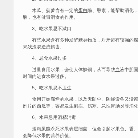
木瓜、菠萝含有一定的
蛋白
酶、酵素，能帮助消化
酸，也有健胃消食的作用。
3、吃水果忌不漱口
有些水果含有多种发酵糖类物质，对牙齿有较强的腐
果残渣易造成龋齿。
4、忌食水果过多
过量食用水果，会使人体缺铜，从而导致
血
液中胆
时间内进食水果过多。
5、吃水果忌不卫生
食用开始腐烂的水果，以及无防尘、防蝇设备又没彻
剖片的
西瓜
等，容易发生痢疾、伤寒、急性胃肠炎等消
6、水果忌用酒精消毒
酒精虽能杀死水果表层细菌，但会引起水果色、香、
会降低水果的营养价值。