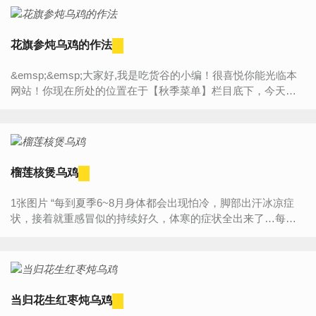
花旗参炖乌鸡的作法
&emsp;&emsp;大家好,我是吃货谷的小编！很喜悦你能光临本
网站！你现在所处的位置在于【秋季菜单】栏目底下，今天将
为大家带来的是“【花旗参炖乌鸡的作法】”的详细内容介绍，如
果...
榴莲核煲乌鸡
1张图片 “每到夏季6~8月身体都会出现怕冷，脚部出汗冰凉症
状，接着就重感冒似的持续好久，体寒的症状全出来了…每年
这样的经历着实怕了！6月初症状又出现了，老公說吃榴莲试试
吧，...
当归花生红枣炖乌鸡