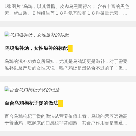
1张图片 “乌鸡，以其骨骼、皮肉乌黑而得名； 含有丰富的黑色
素、蛋白质、Ｂ族维生等１８种氨基酸和１８种微量元素。乌
鸡的血清总蛋白和ｒ－球蛋白质含量均明显高于普通鸡。每１
００克乌鸡肉中含...
乌鸡滋补汤，女性滋补的标配
乌鸡的滋补功效众所周知，尤其是乌鸡汤更是滋补，对于需要
滋补以及产后的女性来说，喝乌鸡汤是最适合不过的了！但是
为什么乌鸡汤滋补呢？乌鸡汤好在哪里呢？怎么做乌鸡更好
呢？看下面的详...
百合乌鸡枸杞子煲的做法
百合乌鸡枸杞子煲的做法从营养价值上看，乌鸡的营养远远高
于普通鸡，吃起来的口感也非常细嫩。其食疗作用更是普通鸡
所不能相比的，搭配上百合、枸杞子，不仅提味，功效还会加