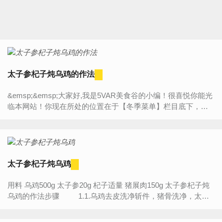
太子参杞子炖乌鸡的作法
&emsp;&emsp;大家好,我是5VAR美食谷的小编！很喜悦你能光
临本网站！你现在所处的位置在于【冬季菜单】栏目底下，今
天将为大家带来的是“【太子参杞子炖乌鸡的作法】”的详细内
容...
太子参杞子炖乌鸡
用料 乌鸡500g 太子参20g 杞子适量 猪展肉150g 太子参杞子炖
乌鸡的作法步骤 1.1.乌鸡去皮洗净斩件，猪骨洗净，太子
参与杞子也洗净。 ...