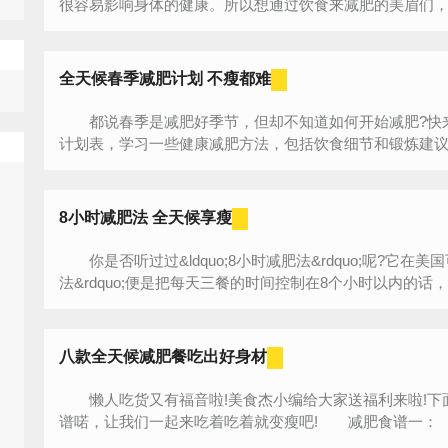
很容易影响身体的健康。所以想通过饮食来减肥的美眉们，千
全天候春季减肥计划 不瘦都难
都说春季是减肥好季节，但却不知道如何开始减肥?快
计划表，学习一些健康减肥方法，包括饮食细节和锻炼建议，
8小时减肥法 全天候享瘦
你是否听过过&ldquo;8小时减肥法&rdquo;呢?它在美国
法&rdquo;便是把每天三餐的时间控制在8个小时以内的话，
八款全天候减肥餐吃出好身材
懒人吃货又有福音啦!美食杰小编给大家送福利来啦!下
谱喏，让我们一起来吃着吃着就变瘦吧! 减肥食谱一： 早