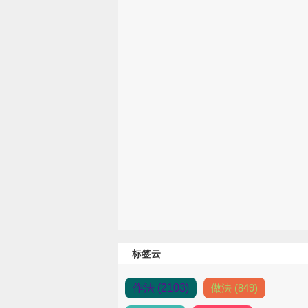
标签云
作法 (2103)
做法 (849)