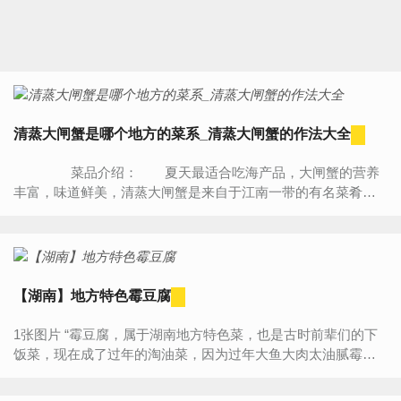
清蒸大闸蟹是哪个地方的菜系_清蒸大闸蟹的作法大全
菜品介绍： 夏天最适合吃海产品，大闸蟹的营养
丰富，味道鲜美，清蒸大闸蟹是来自于江南一带的有名菜肴，
清蒸的作法最能将大闸蟹的鲜美味道展现出来，口味香醇，这
道清蒸...
【湖南】地方特色霉豆腐
1张图片 “霉豆腐，属于湖南地方特色菜，也是古时前辈们的下
饭菜，现在成了过年的淘油菜，因为过年大鱼大肉太油腻霉豆
腐正中适怀，而且霉豆腐只有冬天才能做，过年刚好可以吃！
当然只...