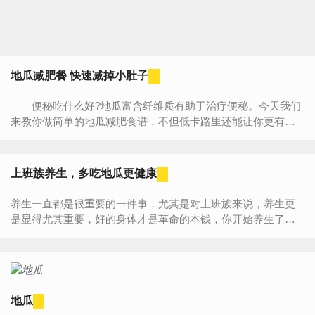
地瓜减肥餐 快速减掉小肚子
便秘吃什么好?地瓜富含纤维质有助于治疗便秘。今天我们
来教你做简单的地瓜减肥食谱，不但低卡路里还能让你更有饱
足感，轻松告别小腹婆的称号! 一、地瓜浓汤 材料：地
瓜...
上班族养生，多吃地瓜更健康
养生一直都是很重要的一件事，尤其是对上班族来说，养生更
是显得尤其重要，好的身体才是革命的本钱，你开始养生了
吗？上班族应该这样养生：1. 开窗通气虽然已经到春天，但是
寒气仍然没有...
地瓜