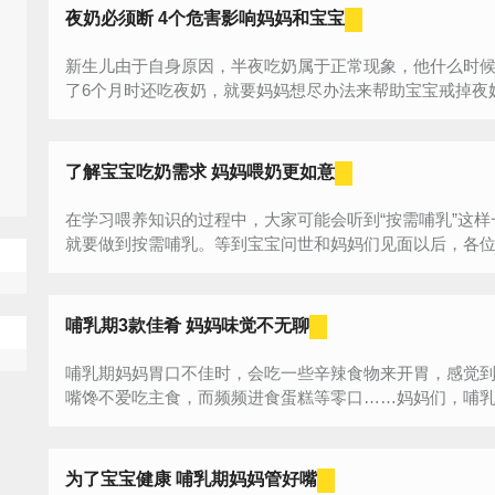
夜奶必须断 4个危害影响妈妈和宝宝
新生儿由于自身原因，半夜吃奶属于正常现象，他什么时
了6个月时还吃夜奶，就要妈妈想尽办法来帮助宝宝戒掉夜奶
了解宝宝吃奶需求 妈妈喂奶更如意
在学习喂养知识的过程中，大家可能会听到“按需哺乳”这
就要做到按需哺乳。等到宝宝问世和妈妈们见面以后，各位哺
哺乳期3款佳肴 妈妈味觉不无聊
哺乳期妈妈胃口不佳时，会吃一些辛辣食物来开胃，感觉
嘴馋不爱吃主食，而频频进食蛋糕等零口……妈妈们，哺
生...
为了宝宝健康 哺乳期妈妈管好嘴