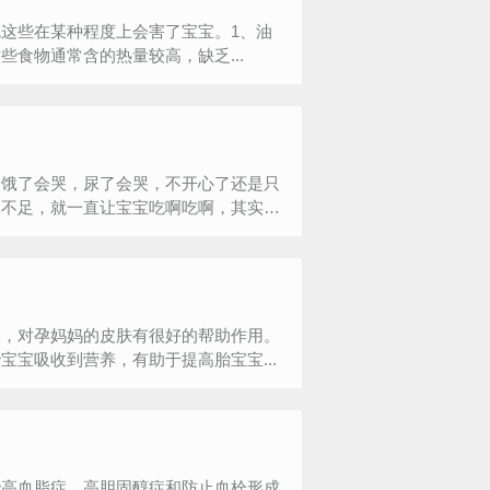
这些在某种程度上会害了宝宝。1、油
食物通常含的热量较高，缺乏...
个饿了会哭，尿了会哭，不开心了还是只
水不足，就一直让宝宝吃啊吃啊，其实宝
酸，对孕妈妈的皮肤有很好的帮助作用。
宝吸收到营养，有助于提高胎宝宝...
些高血脂症、高胆固醇症和防止血栓形成