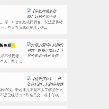
，炸后卷缩成荔枝形，佐...
铁板鱼膘
两个人一辈子都
是不是已经明白？顾名思义，糯米仔糕，