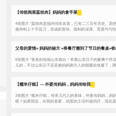
【传统闽菜荔枝肉】妈妈的拿手菜
4张图片 “荔枝肉是福州传统名菜，已有二三百年历史。因色、形、味皆似荔枝而得名。制法是将猪
瘦肉剞上十字花刀，切成斜形块。因剞的深度、宽度均匀恰当
父母的爱情= 妈妈的秘方 =将餐厅搬到了节日的餐桌=
6张图片 “爸爸的祖籍山东烟台！有着山东汉子的豪爽个性说话不带拐弯
儿的，不过山东汉子还是被妈妈南方人的细腻给收服了，
是为了南北双方的语言来斗嘴，听不懂南...
【糯米仔糕】--- 外婆传妈妈，妈妈传给我
3张图片 “糯米仔糕，传承几代人的美味，外婆传妈妈，妈妈传给我。听起来是不是不太了解是什么
呢？如果我说，在我的老家，鸡蛋的土话叫做鸡仔，现在
就...