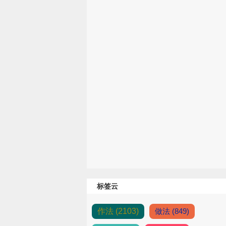
标签云
作法 (2103)
做法 (849)