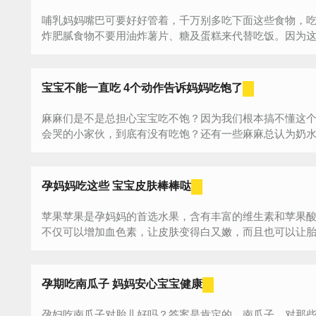
哺乳妈妈嘴巴可要好好管着，千万别多吃下面这些食物，吃
炸肥腻食物不要用油炸薯片、糖及蛋糕来代替吃饭。因为这些
宝宝不能一直吃 4个动作告诉妈妈吃饱了
麻麻们是不是总担心宝宝吃不饱？因为我们根本搞不懂这
会哭的小家伙，到底有没有吃饱？还有一些麻麻总认为奶
宝...
孕妈妈吃这些 宝宝皮肤棒棒哒
苹果苹果是孕妈妈的首选水果，含有丰富的维生素和苹果
不仅可以增加血色素，让皮肤变得白又嫩，而且也可以让胎宝
孕期吃南瓜子 妈妈安心宝宝健康
孕妇吃南瓜子对胎儿好吗？答案是肯定的。南瓜子，对那