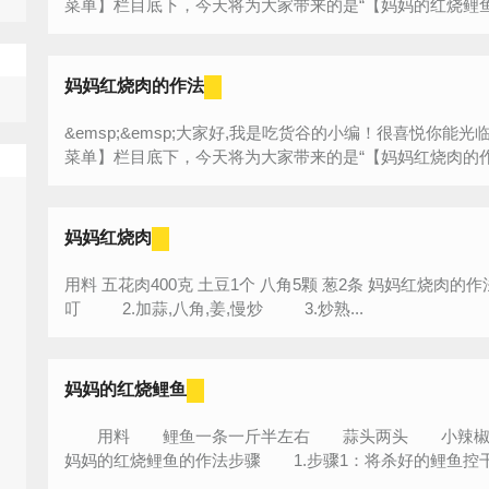
菜单】栏目底下，今天将为大家带来的是“【妈妈的红烧鲤鱼的
妈妈红烧肉的作法
&emsp;&emsp;大家好,我是吃货谷的小编！很喜悦你
菜单】栏目底下，今天将为大家带来的是“【妈妈红烧肉的作法
妈妈红烧肉
用料 五花肉400克 土豆1个 八角5颗 葱2条 妈妈红烧肉的作法步骤 1.五花肉焯水,去除血末,切
叮 2.加蒜,八角,姜,慢炒 3.炒熟...
妈妈的红烧鲤鱼
用料 鲤鱼一条一斤半左右 蒜头两头 小辣椒
妈妈的红烧鲤鱼的作法步骤 1.步骤1：将杀好的鲤鱼控干