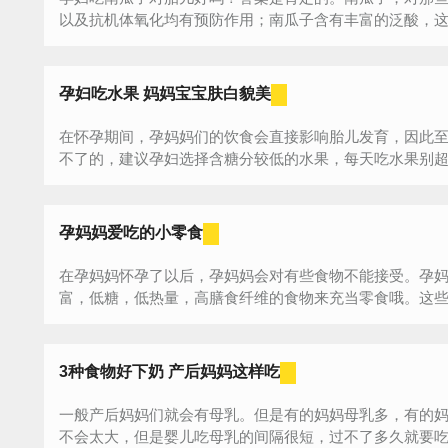
以及抗机体氧化均有预防作用；南瓜子含有丰富的泛酸，这种
孕妇吃水果 妈妈宝宝肤白貌美
在怀孕期间，孕妈妈们的饮食会直接影响胎儿发育，因此
不了的，建议孕妇选择含糖分较低的水果，每天吃水果别超
果，...
孕妈妈爱吃的小零食
在孕妈妈怀孕了以后，孕妈妈会对有些食物不能接受。孕
富，低糖，低热量，高膳食纤维的食物来充当零食哦。这些零
3种食物好下奶 产后妈妈这样吃
一般产后妈妈们就会有母乳。但是有的妈妈母乳多，有的
不会太大，但是婴儿吃母乳的间隔很短，过不了多久就要吃奶