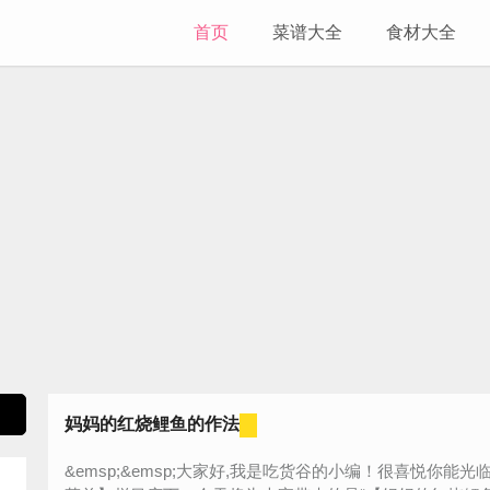
首页
菜谱大全
食材大全
妈妈的红烧鲤鱼的作法
&emsp;&emsp;大家好,我是吃货谷的小编！很喜悦你