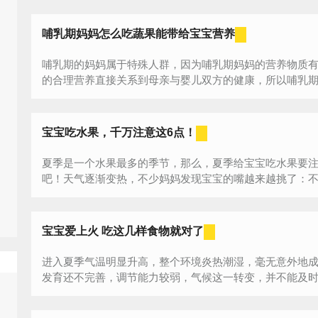
哺乳期妈妈怎么吃蔬果能带给宝宝营养
哺乳期的妈妈属于特殊人群，因为哺乳期妈妈的营养物质
的合理营养直接关系到母亲与婴儿双方的健康，所以哺乳期的
宝宝吃水果，千万注意这6点！
夏季是一个水果最多的季节，那么，夏季给宝宝吃水果要
吧！天气逐渐变热，不少妈妈发现宝宝的嘴越来越挑了：
递...
宝宝爱上火 吃这几样食物就对了
进入夏季气温明显升高，整个环境炎热潮湿，毫无意外地
发育还不完善，调节能力较弱，气候这一转变，并不能及
多...