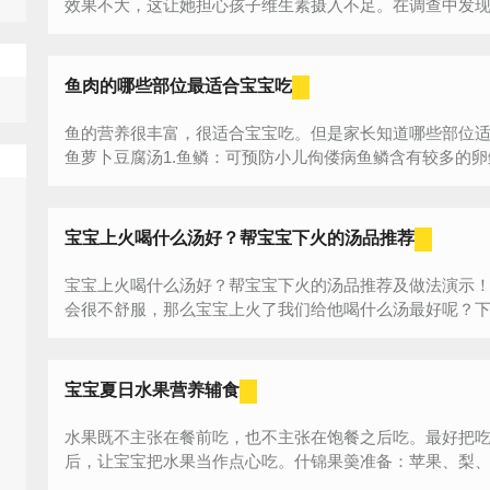
效果不大，这让她担心孩子维生素摄入不足。在调查中发现孩
鱼肉的哪些部位最适合宝宝吃
鱼的营养很丰富，很适合宝宝吃。但是家长知道哪些部位适
鱼萝卜豆腐汤1.鱼鳞：可预防小儿佝偻病鱼鳞含有较多的卵鳞
宝宝上火喝什么汤好？帮宝宝下火的汤品推荐
宝宝上火喝什么汤好？帮宝宝下火的汤品推荐及做法演示
会很不舒服，那么宝宝上火了我们给他喝什么汤最好呢？
汤品推荐给你！雪梨银耳甜汤雪梨银耳汤食材：雪...
宝宝夏日水果营养辅食
水果既不主张在餐前吃，也不主张在饱餐之后吃。最好把
后，让宝宝把水果当作点心吃。什锦果羮准备：苹果、梨、香