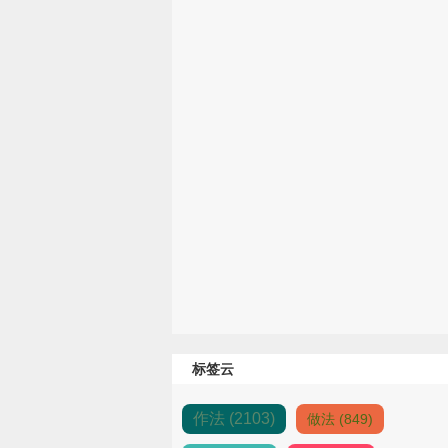
标签云
作法 (2103)
做法 (849)