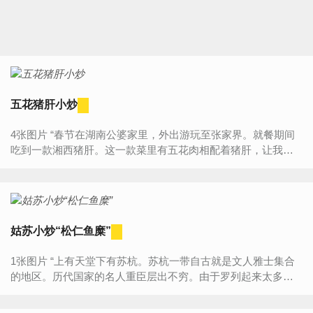
五花猪肝小炒
4张图片 “春节在湖南公婆家里，外出游玩至张家界。就餐期间
吃到一款湘西猪肝。这一款菜里有五花肉相配着猪肝，让我备
感新鲜好奇。于是回来的时候我就在家里也复制了一下，感...
姑苏小炒“松仁鱼糜”
1张图片 “上有天堂下有苏杭。苏杭一带自古就是文人雅士集合
的地区。历代国家的名人重臣层出不穷。由于罗列起来太多，
因此在这里就不一一列举了。苏杭一带景色秀美，人文景...