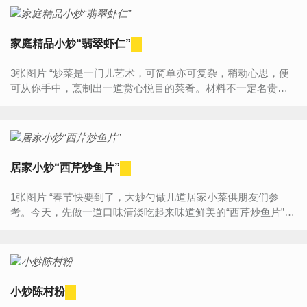
家庭精品小炒“翡翠虾仁”
3张图片 “炒菜是一门儿艺术，可简单亦可复杂，稍动心思，便
可从你手中，烹制出一道赏心悦目的菜肴。材料不一定名贵，
关键在于心情和动脑筋，既然是吃嘛，为何不使自己享受一
番，做得精...
居家小炒“西芹炒鱼片”
1张图片 “春节快要到了，大炒勺做几道居家小菜供朋友们参
考。今天，先做一道口味清淡吃起来味道鲜美的“西芹炒鱼片”，
把它奉献给大家。其主要作法如下；” 食材明细 主料...
小炒陈村粉