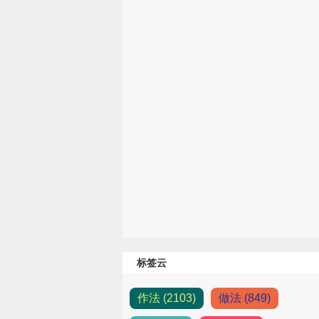
标签云
作法 (2103)
做法 (849)