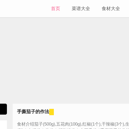
首页
菜谱大全
食材大全
手撕茄子的作法
食材介绍茄子(500g),五花肉(100g),红椒(1个),干辣椒(3个),生姜(