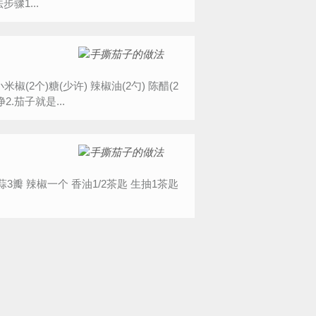
步骤1...
椒(2个)糖(少许) 辣椒油(2勺) 陈醋(2
2.茄子就是...