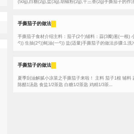
(50g),白糖(2g),盐(3g),胡椒粉(2g),十三香(2g)手撕茄子的作法
手撕茄子的做法
手撕茄子食材介绍主料：茄子(2个)辅料：蒜(3瓣)葱(一根) 小米
勺) 生抽(2勺)蚝油(一勺) 盐(适量)手撕茄子的做法步骤:1.洗净
手撕茄子的做法
夏季刮油解腻小凉菜之手撕茄子来啦！ 主料 茄子1根 辅料 蒜3瓣 辣椒一个 香油1/2茶匙 生抽1茶匙
陈醋1汤匙 食盐1/2茶匙 白糖1/2茶匙 鸡精1/3茶...