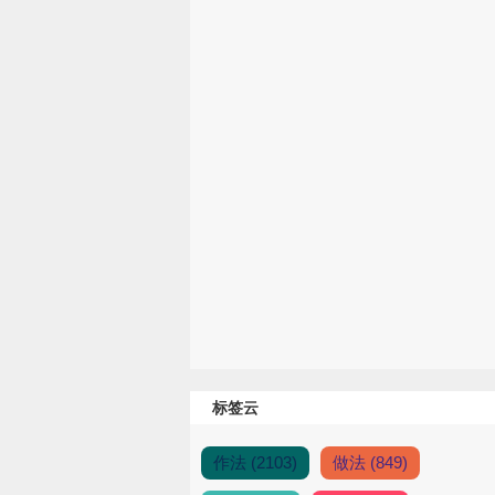
标签云
作法 (2103)
做法 (849)