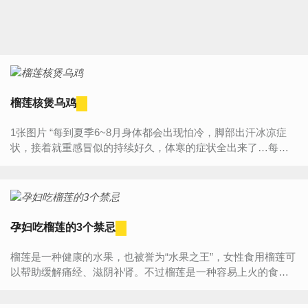
榴莲核煲乌鸡
1张图片 “每到夏季6~8月身体都会出现怕冷，脚部出汗冰凉症
状，接着就重感冒似的持续好久，体寒的症状全出来了…每年
这样的经历着实怕了！6月初症状又出现了，老公說吃榴莲试试
吧，...
孕妇吃榴莲的3个禁忌
榴莲是一种健康的水果，也被誉为“水果之王”，女性食用榴莲可
以帮助缓解痛经、滋阴补肾。不过榴莲是一种容易上火的食
物，因此很多人常常将榴莲和“水果皇后”山竹搭在一起食用。...