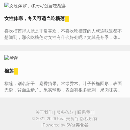
女性体寒，冬天可适当吃榴莲
喜欢榴莲得人就是非常喜欢，不喜欢吃榴莲的人就连味道都不
想闻到，那么吃榴莲对女性有什么好处呢？尤其是冬季，体寒
的人可以适当的吃一些榴莲，那么除了能改善体寒，还有什么
其它的功效...
榴莲
榴莲，别名韶子、麝香猫果。常绿乔木。叶子长椭圆形，表面
光滑，背面生鳞片。果实球形，表面有很多硬刺，果肉味美，
为热带著名果品之一。原产马来西亚，我国广东﹑海南也有。
一般人对榴莲有...
关于我们
|
服务条款
|
联系我们
© 2021-2026
5Var美食谷
版权所有.
|Powered by
5Var美食谷