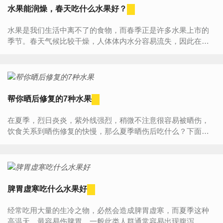
水果能润燥，春天吃什么水果好？
水果是我们生活中离不了的食物，而春季正是许多水果上市的
季节。春天气候比较干燥，人体体内水分容易流失，因此在春
天一定要多吃水果。那么，春季该吃什么水果好？1、菠萝春季
的菠萝，...
帮你晒后修复的7种水果
在夏季，烈日炎炎，紫外线强烈，稍微不注意很容易被晒伤，
饮食关系到晒伤修复的快慢，那么夏季晒伤后吃什么？下面小
编推荐7种可以治疗夏季晒伤的水果，赶紧来看看！1、草莓草
莓富含维生素C，...
脾胃虚寒吃什么水果好
经常吃用大量的生冷之物，必然会造成脾胃虚寒，而夏季这种
高温天，最容易伤脾胃，一般此类人群通常容易出现腹泻、喜