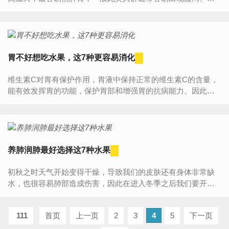
暖畏寒、四肢不温等情况，而脾胃虚寒的人往往都是可以通过
饮食好好...
胃不好想吃水果，这7种更容易消化
维生素C对胃有保护作用，胃液中保持正常的维生素C的含量，
能有效发挥胃的功能，保护胃部和增强胃的抗病能力。因此很
多人都喜欢吃一些富含维C的水果，今天小编就给大家分享七种
养胃...
养肺润肺最好选择这7种水果
初秋之时天气开始变得干燥，导致我们的皮肤还有身体非常缺
水，也很容易肺部造成伤害，因此在进入冬季之后我们要开始
保养肺部，给肺补补水，水果必然是最好的选择，那么养肺润
肺的水果有...
111
首页
上一页
2
3
4
5
下一页