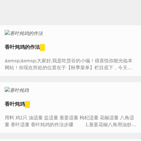
香叶炖鸡的作法
&emsp;&emsp;大家好,我是吃货谷的小编！很喜悦你能光临本
网站！你现在所处的位置在于【秋季菜单】栏目底下，今天将
为大家带来的是“【香叶炖鸡的作法】”的详细内容介绍，如果你
对...
香叶炖鸡
用料 鸡1只 油适量 盐适量 葱姜适量 枸杞适量 花椒适量 八角适
量 香叶适量 香叶炖鸡的作法步骤 1.葱姜花椒八角用油炒一
下 ...