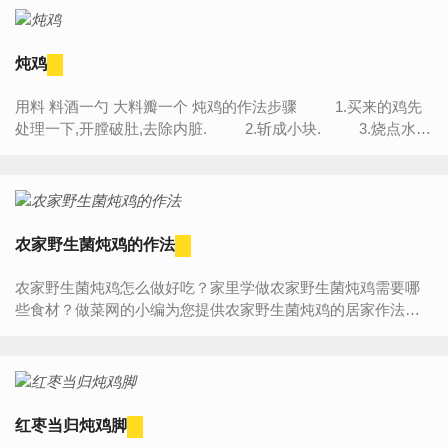
炖鸡
用料 料酒一勺 大料瓣一个 炖鸡的作法步骤 1.买来的鸡先
处理一下,开膛破肚,去除内脏. 2.斩成小块. 3.烧点水,
不用烧开,...
农家野生菌炖鸡的作法
农家野生菌炖鸡怎么做好吃？家里学做农家野生菌炖鸡需要哪
些食材？做菜网的小编为您提供农家野生菌炖鸡的居家作法图
解，让厨房新手也能做出美味可口的农家野生菌炖鸡。农家...
红枣当归炖鸡脚