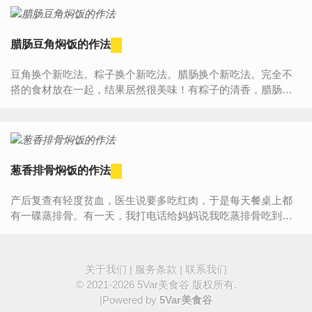
腊肠豆角焖饭的作法
豆角换个新吃法。粽子换个新吃法。腊肠换个新吃法。完全不
搭的食材放在一起，结果居然很美味！有粽子的清香，腊肠的
甜香，豆角和芋头的碰撞，各种混搭，我是超喜欢吃！食材介
绍主料：...
葱香排骨焖饭的作法
产后复查有轻度贫血，医生说要多吃红肉，于是每天餐桌上都
有一碟蒸排骨。有一天，我打电话给妈妈说我吃蒸排骨吃到想
吐了，妈妈说:“你可以焖饭啊，你小时候都吃不腻的。”...
关于我们
|
服务条款
|
联系我们
© 2021-2026
5Var美食谷
版权所有.
|Powered by
5Var美食谷