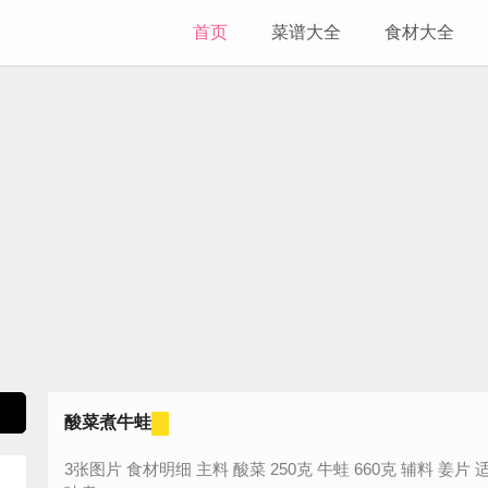
首页
菜谱大全
食材大全
酸菜煮牛蛙
3张图片 食材明细 主料 酸菜 250克 牛蛙 660克 辅料 姜片 适量 料酒 适量 生抽 适量 盐 适量 咸鲜口