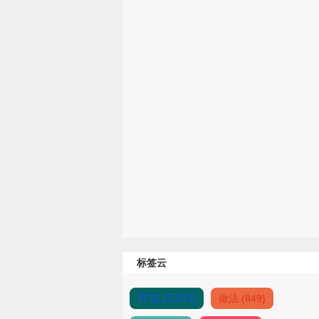
标签云
作法 (2103)
做法 (849)