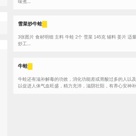
味煮...
雪菜炒牛蛙
3张图片 食材明细 主料 牛蛙 2个 雪菜 145克 辅料 姜片 适量 料酒 适量 盐 适量 鸡精 适量 咸鲜口味
炒工...
牛蛙
牛蛙还有滋补解毒的功效，消化功能差或胃酸过多的人以
以促进人体气血旺盛，精力充沛，滋阴壮阳，有养心安神补气