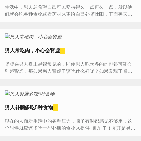
生活中，男人总希望自己可以坚持得久一点再久一点，所以他
们就会吃各种食物或者药材来更给自己补肾壮阳，下面美天就
来介绍几款壮阳食物给各位男人吧!他们不仅没有副作用，又对
身体...
男人常吃肉，小心会肾虚
肾虚在男人身上是很常见的，即使男人吃太多的肉也很可能会
引起肾虚，那如果男人肾虚了该吃什么好呢？如果发现了肾虚
的状况，就一定要及时的给身体进行调理，下面就给大家介绍
一些补肾...
男人补脑多吃5种食物
现在的人面对生活中的各种压力，脑子有时都感觉不够用，这
个时候就应该多吃一些补脑的食物来提供“脑力”了！尤其是男人
生活压力更大，更应该多吃一些补脑的食物，那适合成年男性