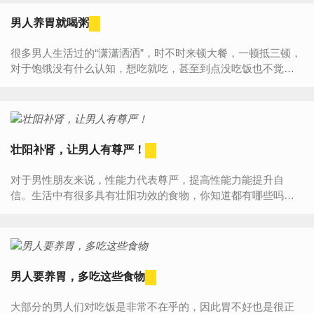
的补...
男人养胃就喝粥
很多男人生活过的“潇潇洒洒”，时不时来顿大餐，一顿抵三顿，
对于饱饿没有什么认知，想吃就吃，甚至到点没吃饭也不觉得
饿。这就导致因为忽视了肠胃的健康，导致肠胃出现不适，那
这种情况...
壮阳补肾，让男人有尊严！
对于男性朋友来说，性能力代表尊严，提高性能力能提升自
信。生活中有很多具有壮阳功效的食物，你知道都有哪些吗？
危害肾健康的行为有哪些？一、壮阳食物1、韭菜又名起阳草、
壮阳草、...
男人要养胃，多吃这些食物
大部分的男人们对吃饭是非常不在乎的，因此胃不好也是很正