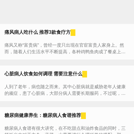
痛风病人吃什么 推荐3款食疗方
痛风又称“富贵病”，曾经一度只出现在官宦富贵人家身上。然
而，随着人们生活水平不断提高，各种鸡鸭鱼肉成了餐桌上的
家常菜，殊不知丰盛的餐饮背后，却隐藏着严重威胁人们健康
的“痛...
心脏病人饮食如何调理 需要注意什么
人到了老年，病也随之而来。其中心脏病就是威胁老年人健康
的顽症，患了心脏病，大部分病人需要长期服药，不过呢，除
了药物控制外，还可以通过日常饮食来缓解心脏病的发病率。
那心脏病人...
糖尿病健康养生：糖尿病人食谱推荐
糖尿病人食谱有很大讲究，在不吃甜点和油炸食品的同时，三