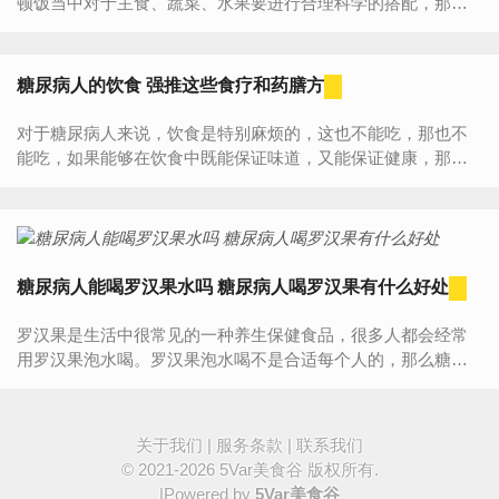
顿饭当中对于主食、蔬菜、水果要进行合理科学的搭配，那么
糖尿病人怎么吃才安全呢？接下来为你介绍糖尿病人的食
谱……早餐...
糖尿病人的饮食 强推这些食疗和药膳方
对于糖尿病人来说，饮食是特别麻烦的，这也不能吃，那也不
能吃，如果能够在饮食中既能保证味道，又能保证健康，那么
非药膳不可了。强烈推荐这几款食疗和药膳方，会取得不错的
效果哦~~~末...
糖尿病人能喝罗汉果水吗 糖尿病人喝罗汉果有什么好处
罗汉果是生活中很常见的一种养生保健食品，很多人都会经常
用罗汉果泡水喝。罗汉果泡水喝不是合适每个人的，那么糖尿
病能喝罗汉果吗？一般情况下，糖尿病人是可以适量喝罗汉果...
关于我们
|
服务条款
|
联系我们
© 2021-2026
5Var美食谷
版权所有.
|Powered by
5Var美食谷