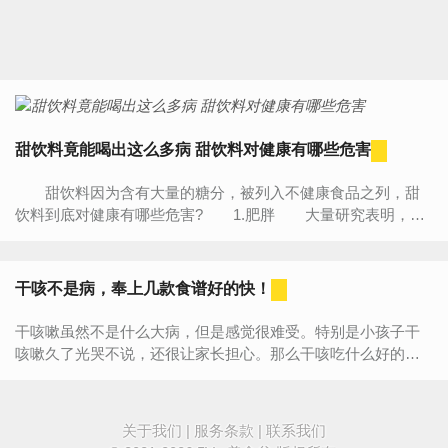
甜饮料竟能喝出这么多病 甜饮料对健康有哪些危害
甜饮料因为含有大量的糖分，被列入不健康食品之列，甜
饮料到底对健康有哪些危害? 1.肥胖 大量研究表明，经
常喝甜饮料的人更容易肥胖。绝大多数流行病学调查和干预...
干咳不是病，奉上几款食谱好的快！
干咳嗽虽然不是什么大病，但是感觉很难受。特别是小孩子干
咳嗽久了光哭不说，还很让家长担心。那么干咳吃什么好的快
呢？干咳嗽吃什么好的快？白糖煮鸡蛋原料：鸡蛋1枚，花生
油、白糖适...
关于我们
|
服务条款
|
联系我们