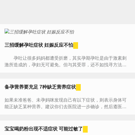
三招缓解孕吐症状 妊娠反应不怕
孕吐让很多妈妈都遭受折磨，其实孕期孕吐是由于激素刺
激所造成的，孕妇无可避免。但与其受罪，还不如找寻方法来
缓解症状。妊娠反应不怕，三招来缓解。 食物缓解 严...
备孕营养要充足 7种缺乏营养症状
如果未准爸爸、未孕妈咪发现自己有以下症状，则表示身体可
能正缺乏某种营养。建议你们去医院进一步确诊，然后遵医嘱
补充营养。头发干燥、变细、易断，脱发，可能缺乏蛋白质、
能量、...
宝宝喝奶粉出现不适症状 可能过敏了