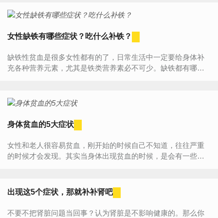
退；挑食、...
女性缺铁有哪些症状？吃什么补铁？
缺铁性贫血是很多女性都有的了，日常生活中一定要给身体补
充各种营养元素，尤其是铁类营养素必不可少。缺铁都有哪些
症状呢？吃什么食物能补铁呢？一起来看看吧！女性缺铁的症
状有哪些...
身体贫血的5大症状
女性和老人很容易贫血，刚开始的时候自己不知道，往往严重
的时候才会发现。其实当身体出现贫血的时候，是会有一些表
现的，可能你平时没有注意到，就忽略了。1、眼睛眼睛是人们
比较直...
出现这5个症状，那就补补肾吧
不要不把肾脏问题当回事？认为肾脏是不影响健康的。那么你