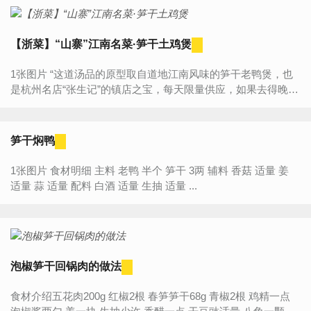
【浙菜】“山寨”江南名菜·笋干土鸡煲
1张图片 “这道汤品的原型取自道地江南风味的笋干老鸭煲，也
是杭州名店“张生记”的镇店之宝，每天限量供应，如果去得晚了
常常订不到呢。据说老鸭煲讲求的是汤醇味浓、油而不...
笋干焖鸭
1张图片 食材明细 主料 老鸭 半个 笋干 3两 辅料 香菇 适量 姜
适量 蒜 适量 配料 白酒 适量 生抽 适量 ...
泡椒笋干回锅肉的做法
食材介绍五花肉200g 红椒2根 春笋笋干68g 青椒2根 鸡精一点