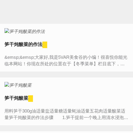
笋干炖酸菜的作法
&emsp;&emsp;大家好,我是5VAR美食谷的小编！很喜悦你能光
临本网站！你现在所处的位置在于【冬季菜单】栏目底下，今
天将为大家带来的是“【笋干炖酸菜的作法】”的详细内容介绍，
如...
笋干炖酸菜
用料笋干300g油适量盐适量糖适量蚝油适量五花肉适量酸菜适
量笋干炖酸菜的作法步骤 1.笋干提前一个晚上用清水浸泡，
笋干和酸菜都切成小段，另外准备一些炸好的五花肉...