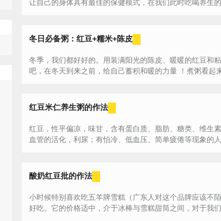
让自己的身体具有最佳的保健模式，在我们此时吃喝养生的时
冬日必备粥：红豆+糯米+陈皮
冬季，我们都好好的。用装满阳光的陈皮、暖暖的红豆和
吧，在冬天到来之前，给自己蓄积和暖的力量 ！煮粥看起来
红豆米仁养生粥的作法
红豆，性平偏凉，味甘，含有蛋白质、脂肪、糖类、维生素
血管的活化，利尿；有怕冷、低血压、简单疲倦等现象的人，
酸奶红豆批的作法
小时候特别喜欢吃五羊牌雪糕（广东人对这个品牌应该不
好吃。它的价格适中，介于冰棒与雪糕甜筒之间，对于我们小