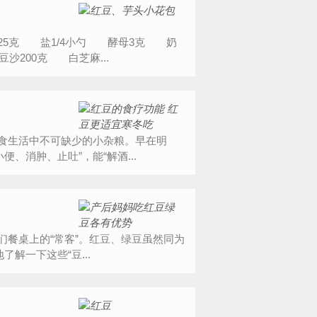
5克 盐1/4小勺 酵母3克 奶
沙200克 白芝麻...
食生活中不可缺少的小杂粮。早在明
、消肿、止吐”，能“解酒...
们餐桌上的“常客”。红豆、绿豆虽然同为
解一下这些“豆...