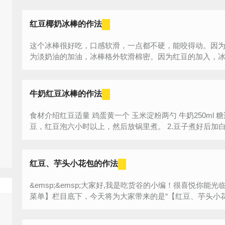
红豆椰奶冰棒的作法
这个冰棒很好吃，口感软滑，一点都不硬，能咬得动。因
为淡奶油的加油，冰棒格外软滑棉密。因为红豆的加入，冰棒
牛奶红豆冰棒的作法
食材介绍红豆适量 鸡蛋黄一个 玉米淀粉两勺 牛奶250ml 
豆，红豆泡六小时以上，然后放锅里煮
红豆、芋头小花包的作法
&emsp;&emsp;大家好,我是吃货谷的小编！很喜悦你
菜单】栏目底下，今天将为大家带来的是“【红豆、芋头小花包