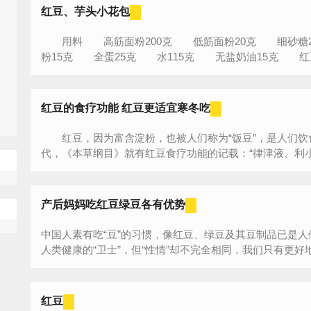
红豆、芋头小花包
用料 高筋面粉200克 低筋面粉20克 细砂糖2
粉15克 全蛋25克 水115克 无盐奶油15克 红豆
红豆的食疗功能 红豆更适宜寒冬吃
红豆，因为富含淀粉，也被人们称为“饭豆”，是人们饮
代，《本草纲目》就有红豆食疗功能的记载：“律津液、利小便
产后妈妈吃红豆绿豆各有优势
中国人素有吃“豆”的习惯，像红豆、绿豆及其豆制品已是人
人类健康的“卫士”，但“性情”却不完全相同，我们只有更好地了
红豆