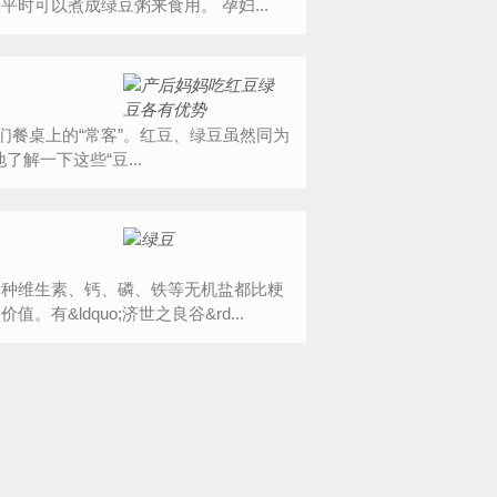
时可以煮成绿豆粥来食用。 孕妇...
们餐桌上的“常客”。红豆、绿豆虽然同为
解一下这些“豆...
多种维生素、钙、磷、铁等无机盐都比粳
&ldquo;济世之良谷&rd...