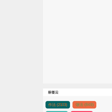
标签云
作法 (2103)
做法 (849)