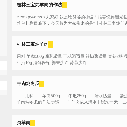
桂林三宝炖羊肉的作法
&emsp;&emsp;大家好,我是吃货谷的小编！很喜悦你
菜单】栏目底下，今天将为大家带来的是“【桂林三宝炖羊肉的
桂林三宝炖羊肉
用料 羊肉500g 腐乳适量 三花酒适量 辣椒酱适量 青蒜2根 盐2g 冰糖8颗 姜1块 八角3个 干辣椒6支
生抽10g 海鲜酱5g 姜末少许 蒜蓉少许...
羊肉炖冬瓜
用料 羊肉500g 冬瓜250g 清水适量 
羊肉炖冬瓜的作法步骤 1.羊肉放入清水中浸泡一天，去掉
炖羊肉