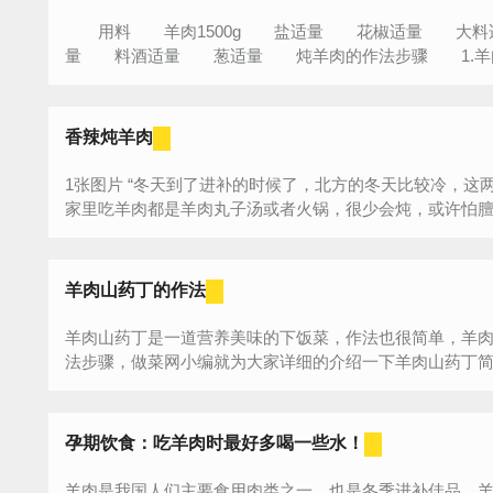
用料 羊肉1500g 盐适量 花椒适量 大料
量 料酒适量 葱适量 炖羊肉的作法步骤 1.羊肉洗
香辣炖羊肉
1张图片 “冬天到了进补的时候了，北方的冬天比较冷，这两天还没供暖，正好吃点羊肉暖身。之前
家里吃羊肉都是羊肉丸子汤或者火锅，很少会炖，或许怕膻味
羊肉山药丁的作法
羊肉山药丁是一道营养美味的下饭菜，作法也很简单，羊
法步骤，做菜网小编就为大家详细的介绍一下羊肉山药丁简单
孕期饮食：吃羊肉时最好多喝一些水！
羊肉是我国人们主要食用肉类之一，也是冬季进补佳品。