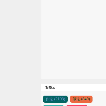
标签云
作法 (2103)
做法 (849)