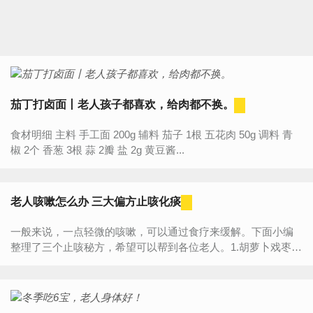
茄丁打卤面丨老人孩子都喜欢，给肉都不换。
食材明细 主料 手工面 200g 辅料 茄子 1根 五花肉 50g 调料 青
椒 2个 香葱 3根 蒜 2瓣 盐 2g 黄豆酱...
老人咳嗽怎么办 三大偏方止咳化痰
一般来说，一点轻微的咳嗽，可以通过食疗来缓解。下面小编
整理了三个止咳秘方，希望可以帮到各位老人。1.胡萝卜戏枣汤
胡萝卜120克，红枣40克。先将红枣洗净，浸泡2小时，胡萝卜
洗净，与红...