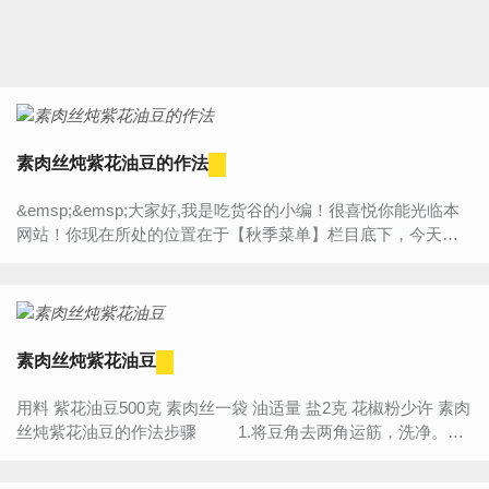
素肉丝炖紫花油豆的作法
&emsp;&emsp;大家好,我是吃货谷的小编！很喜悦你能光临本
网站！你现在所处的位置在于【秋季菜单】栏目底下，今天将
为大家带来的是“【素肉丝炖紫花油豆的作法】”的详细内容介
绍，...
素肉丝炖紫花油豆
用料 紫花油豆500克 素肉丝一袋 油适量 盐2克 花椒粉少许 素肉
丝炖紫花油豆的作法步骤 1.将豆角去两角运筋，洗净。
2.素肉丝开...