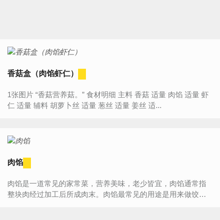
香菇盒（肉馅虾仁）
1张图片 “香菇营养菇。” 食材明细 主料 香菇 适量 肉馅 适量 虾
仁 适量 辅料 胡萝卜丝 适量 葱丝 适量 姜丝 适...
肉馅
肉馅是一道常见的家常菜，营养美味，老少皆宜，肉馅通常指
整块肉经过加工后所成肉末。肉馅最常见的用途是用来做饺子
或包子。饺子或包子好不好吃全看肉馅怎么样。...