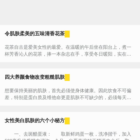
令肌肤柔美的五味清香花茶
花茶自古是爱美女性的最爱。在温暖的午后坐在阳台上，煮一
杯芳香沁人的花茶，捧一本杂志在手，享受冬日暖阳，实在是
惬意。其实，餐花饮露古已有之。《本草纲目》、《神农百草...
四大养颜食物改变粗糙肌肤
想要保持美丽的肌肤，首先必须使身体健康。因此饮食不可偏
差，特别是蛋白质及维他命更是肌肤不可缺少的，必须每天均
衡摄食。通过一些有效的&ldquo;食补&rdquo;，就能使皮肤...
女性美白肌肤的六个小秘方
一、去斑醋蛋液： 取新鲜鸡蛋一枚，洗净揩干，加入