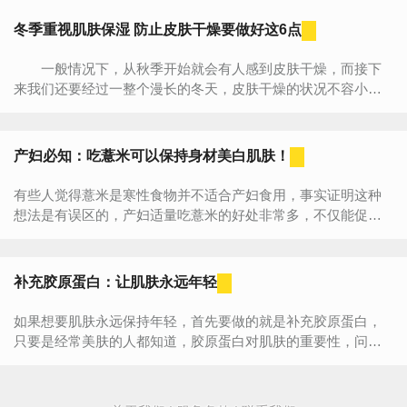
冬季重视肌肤保湿 防止皮肤干燥要做好这6点
一般情况下，从秋季开始就会有人感到皮肤干燥，而接下
来我们还要经过一整个漫长的冬天，皮肤干燥的状况不容小
视，因此，秋冬季节尤其要注意防肌肤干燥。 1.重视肌肤保
湿...
产妇必知：吃薏米可以保持身材美白肌肤！
有些人觉得薏米是寒性食物并不适合产妇食用，事实证明这种
想法是有误区的，产妇适量吃薏米的好处非常多，不仅能促进
消化，减轻胃部负担，还能帮助恢复伤口等。一、产妇能吃薏
米吗薏米...
补充胶原蛋白：让肌肤永远年轻
如果想要肌肤永远保持年轻，首先要做的就是补充胶原蛋白，
只要是经常美肤的人都知道，胶原蛋白对肌肤的重要性，问题
是我们该如何选择适合自己的胶原蛋白呢？“肌肤是女人一生必
穿的“...