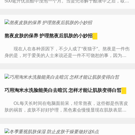
500毫升优质醋中浸泡一个月。当蛋壳溶解于醋液中之后，取一
小汤匙溶液掺入一杯开水，搅拌后服用，每天一杯。长期服用
醋蛋液，能...
熬夜皮肤的保养 护理熬夜后肌肤的小妙招
现在人在各种原因下，不少人成了“夜猫子”。熬夜是一件伤
身的是，对于爱美的人士来说还是一件不可饶恕的事，因为熬
夜伤肌肤。接下来就随小编一起来看看熬夜怎么保养皮...
巧用淘米水洗脸能美白去暗沉 怎样才能让肌肤变得白皙
OL每天长时间在电脑面前呆，经常熬夜，这些都是伤害皮
肤的祸首，皮肤不好好护理，黑色素会慢慢显现在肌肤表层，
加上缺水等原因，肌肤就容易变得暗沉、蜡黄，因此任何时候
美白功...