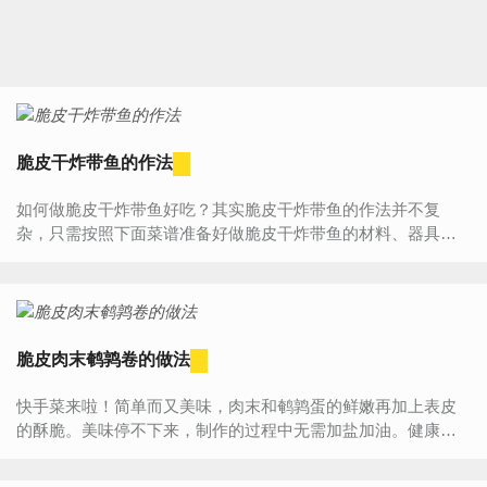
脆皮干炸带鱼的作法
如何做脆皮干炸带鱼好吃？其实脆皮干炸带鱼的作法并不复
杂，只需按照下面菜谱准备好做脆皮干炸带鱼的材料、器具，
然后按照步骤一步步来做，您一定能学会脆皮干炸带鱼的作
法，做...
脆皮肉末鹌鹑卷的做法
快手菜来啦！简单而又美味，肉末和鹌鹑蛋的鲜嫩再加上表皮
的酥脆。美味停不下来，制作的过程中无需加盐加油。健康美
食，喜爱的朋友赶紧的！食材介绍主料：猪肉末(70g) 鹌鹑蛋(8
个)...