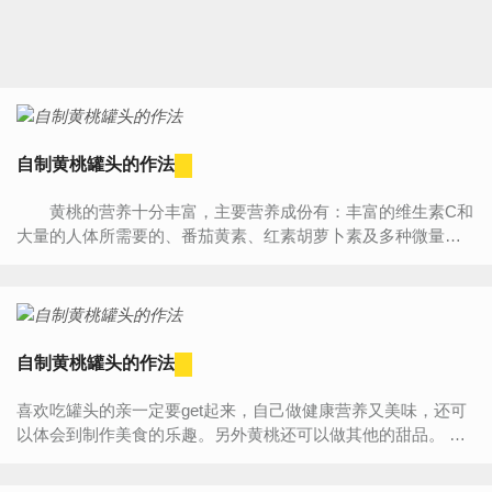
自制黄桃罐头的作法
黄桃的营养十分丰富，主要营养成份有：丰富的维生素C和
大量的人体所需要的、番茄黄素、红素胡萝卜素及多种微量元
纤维素。还含有苹果酸、柠檬酸等成分。锦绣黄桃的皮与...
自制黄桃罐头的作法
喜欢吃罐头的亲一定要get起来，自己做健康营养又美味，还可
以体会到制作美食的乐趣。另外黄桃还可以做其他的甜品。 主
料 黄桃4个 冰糖30克 枸杞适量 辅料 ...