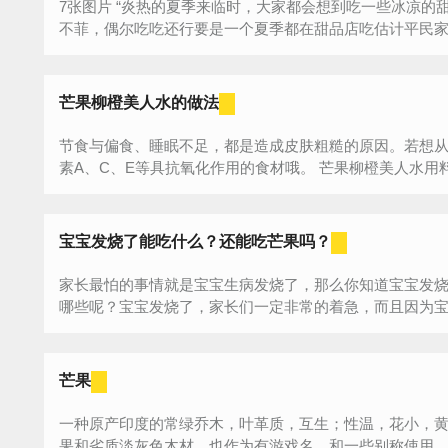
7张图片 “炎热的夏季来临时，大家都会想到吃一些冰凉的甜品解暑。可是甜品店里的甜品多数价格
不菲，偶尔吃吃还行要是一个夏季都在甜品店吃估计平民家族
芒果柳橙美人水的做法
节食与偏食、睡眠不足，都是造成皮肤粗糙的原因。若想
宝宝发烧了能吃什么？还能吃芒果吗？
家长最怕的事情就是宝宝生病发烧了，那么你知道宝宝发
哪些呢？宝宝发烧了，家长们一定非常的着急，而且因为
治...
芒果
一种原产印度的常绿乔木，叶革质，互生；性温，花小，
果和劣质淡灰色木材。也作为有游戏名，和一些别称使用