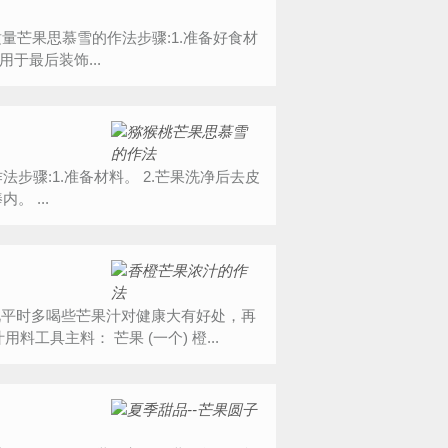
芒果切丁，取适量用于最后装饰...
入料理棒内。 ...
此平时多喝些芒果汁对健康大有好处，再
具主料： 芒果 (一个) 橙...