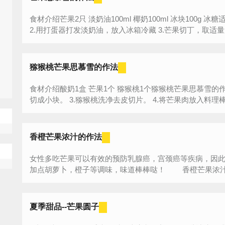
食材介绍芒果2只 淡奶油100ml 椰奶100ml 冰块100g 冰糖适量芒果思慕雪的作法步骤:1.准备好食材
2.用打蛋器打发淡奶油，放入冰箱冷藏 3.
猕猴桃芒果思慕雪的作法
食材介绍酸奶1盒 芒果1个 猕猴桃1个猕猴桃芒果思慕雪的作法步骤:1.准备材料。 2.芒果洗净后去皮
切成小块。 3.猕猴桃洗净去皮切片。 4.将芒果肉放
香橙芒果浓汁的作法
女性多吃芒果可以有效的预防乳腺癌，宫颈癌等疾病，因
加点胡萝卜，橙子等调味，味道棒棒哒！ 香橙芒果浓汁用料工
夏季甜品--芒果圆子