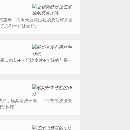
人气菜肴，而今天这款沙拉的想法就来自
奈那性价比略坑...
1. 酸奶➕卡乐比麦片➕切好的芒果～
棒杯中倒入酸奶。 4.加入芒果果肉。 5.启动料理...