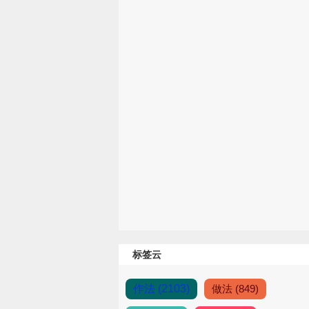
标签云
作法 (2103)
做法 (849)