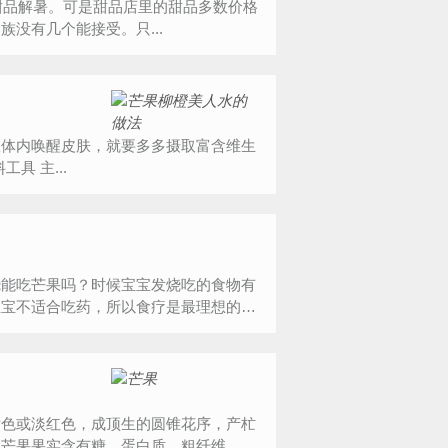
没有几个能接受。只...
从体内唤醒皮肤，就要多多摄取富含维生
素A、C、E等具抗氧化作用的食材哦。 芒果柳橙美人水用料工具 主...
烧能吃芒果吗？时候宝宝发烧吃的食物有
宝宝不适合吃药，所以食疗是最理想的
黄色或淡红色，成顶生的圆锥花序，产杧
。芒果果实含有糖、蛋白质、粗纤维，芒