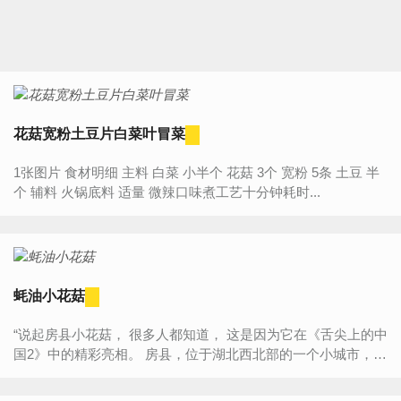
花菇宽粉土豆片白菜叶冒菜
1张图片 食材明细 主料 白菜 小半个 花菇 3个 宽粉 5条 土豆 半
个 辅料 火锅底料 适量 微辣口味煮工艺十分钟耗时...
蚝油小花菇
“说起房县小花菇， 很多人都知道， 这是因为它在《舌尖上的中
国2》中的精彩亮相。 房县，位于湖北西北部的一个小城市，而
著名的神农架自然保护区中的林区2/3由房县划出， 对于它独
特...