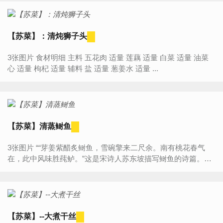
【苏菜】：清炖狮子头
3张图片 食材明细 主料 五花肉 适量 莲藕 适量 白菜 适量 油菜
心 适量 枸杞 适量 辅料 盐 适量 葱姜水 适量 ...
【苏菜】清蒸鲥鱼
3张图片 ““芽姜紫醋炙鲥鱼，雪碗擎来二尺余。南有桃花春气
在，此中风味胜莼鲈。”这是宋诗人苏东坡描写鲥鱼的诗篇。鲥
鱼又叫 时鱼、三来、三黎鱼，与河豚、刀鱼齐名，素称长江...
【苏菜】--大煮干丝