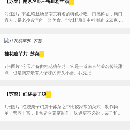
【苏菜】南京名吃---鸭血粉丝汤
2张图片 “鸭血粉丝汤是南京有名的特色小吃。口感鲜香，爽口
宜人，是老少皆宜的一道美食。” 食材明细 主料 鸭血 250克 辅
料 粉丝 适量 油豆腐 ...
桂花糖芋艿_苏菜
7张图片 “今天准备做桂花糖芋艿，它是一道南京的著名传统甜
点，也是南京最有人情味的街头小食。我先把...
【苏菜】红烧栗子鸡
1张图片 “红烧栗子鸡属于苏菜之中比较家常的菜式，制作简
单，营养丰富，非常适合家庭制作。味道更不必说，栗子和鸡
肉的搭配堪称完美经典，栗子软糯，鸡肉鲜香，我家连吃了三
顿还不够...