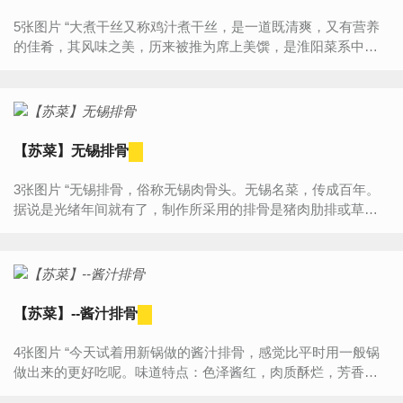
5张图片 “大煮干丝又称鸡汁煮干丝，是一道既清爽，又有营养
的佳肴，其风味之美，历来被推为席上美馔，是淮阳菜系中的
看家菜。原料主要为淮扬方干，刀工要求极为精细，多种佐料
的鲜香...
【苏菜】无锡排骨
3张图片 “无锡排骨，俗称无锡肉骨头。无锡名菜，传成百年。
据说是光绪年间就有了，制作所采用的排骨是猪肉肋排或草
排，配以八角、桂皮等香料以及姜葱烧制。无锡排骨的特点是
油...
【苏菜】--酱汁排骨
4张图片 “今天试着用新锅做的酱汁排骨，感觉比平时用一般锅
做出来的更好吃呢。味道特点：色泽酱红，肉质酥烂，芳香扑
鼻，咸中带甜，既是宴席上的美味，也是馈赠亲友的佳品。”