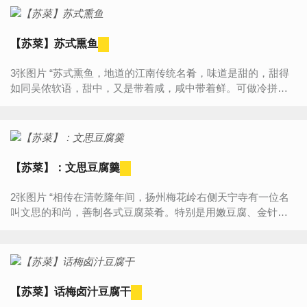
【苏菜】苏式熏鱼
3张图片 “苏式熏鱼，地道的江南传统名肴，味道是甜的，甜得
如同吴侬软语，甜中，又是带着咸，咸中带着鲜。可做冷拼也
可入汤进行调味之用，外观呈琥珀色，滋味醇厚，入口软绵紧
密，香脆鲜甜...
【苏菜】：文思豆腐羹
2张图片 “相传在清乾隆年间，扬州梅花岭右侧天宁寺有一位名
叫文思的和尚，善制各式豆腐菜肴。特别是用嫩豆腐、金针
菜、木耳等原料制做的豆腐汤，滋味异常鲜美，前往烧香拜佛
的...
【苏菜】话梅卤汁豆腐干