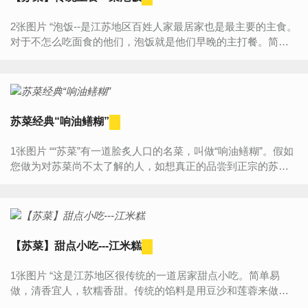
2张图片 “泡饭--是江苏地区百姓人家最居家也是最主要的主食。
对于不怎么吃面食的他们，泡饭就是他们早晚的主打餐。简单
又方便，最居家的就是白开水泡饭。想要增加些口感就...
苏菜经典“响油鳝糊”
1张图片 ““苏菜”有一道脍炙人口的名菜，叫做“响油鳝糊”。假如
您做为对苏菜尚不太了解的人，如想真正的品尝到正宗的苏
菜，就一定要品尝这道“响油鳝糊”，还有就是苏菜中一...
【苏菜】甜点小吃---江米糕
1张图片 “这是江苏地区很传统的一道居家甜点小吃。简单易
做，清香宜人，软糯香甜。传统的馅料是用豆沙和莲蓉来做。
但是家庭制作馅料可以变化多端，做出各种口味。” 食材...