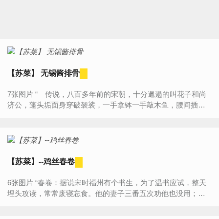
【苏菜】 无锡酱排骨
7张图片 “ 传说，八百多年前的宋朝，十分邋遢的叫花子和尚
济公，蓬头垢面身穿破袈裟，一手拿钵一手敲木鱼，腰间插着
一把破蒲扇，化缘到无锡，从无锡东街化到西街，从南街化到
北街，人人...
【苏菜】--鸡丝春卷
6张图片 “春卷：据说宋时福州有个书生，为了温书应试，整天
埋头攻读，常常废寝忘食。他的妻子三番五次劝他也没用；就
想了个办法：把米磨制成薄饼，以莱肉为馅，包成卷筒形，既
当饭，又当莱...