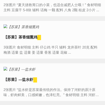
2张图片 “夏天拯救胃口的小菜，也适合减肥人士哦！” 食材明细
主料 豆腐干 5-8块 辅料 话梅 一颗 配料 八角 2颗 桂皮 2小片 ...
【苏菜】茶香烟熏鸡
3张图片 食材明细 主料 仔公鸡 半只 辅料 龙井茶叶 20克 配料
梅酒 适量 盐 适量 姜 适量 香葱 适量 花椒 ...
【苏菜】---盐水虾
2张图片 “盐水虾是苏菜最传统的作法。保持了河虾的原汁原
味，虾肉鲜美，口感鲜嫩，色泽红亮。” 食材明细 主料 河虾
250克 辅料 葱 适量 姜 适...