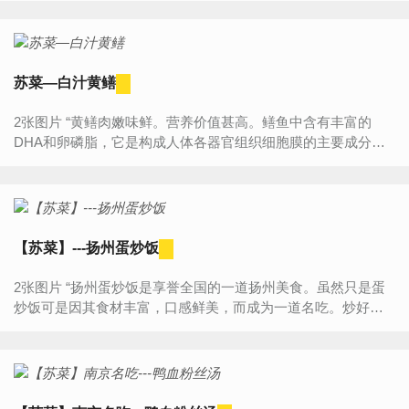
苏菜—白汁黄鳝
2张图片 “黄鳝肉嫩味鲜。营养价值甚高。鳝鱼中含有丰富的
DHA和卵磷脂，它是构成人体各器官组织细胞膜的主要成分，
而且是脑细胞不可缺少的营养。根据美国试验研究资料，经常
摄...
【苏菜】---扬州蛋炒饭
2张图片 “扬州蛋炒饭是享誉全国的一道扬州美食。虽然只是蛋
炒饭可是因其食材丰富，口感鲜美，而成为一道名吃。炒好的
蛋炒饭入烁金闪烁，光润油亮鲜美爽口。” 食材明细 ...