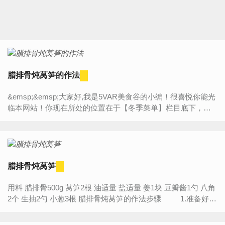
腊排骨炖莴笋的作法
&emsp;&emsp;大家好,我是5VAR美食谷的小编！很喜悦你能光
临本网站！你现在所处的位置在于【冬季菜单】栏目底下，今
天将为大家带来的是“【腊排骨炖莴笋的作法】”的详细内容介
绍，...
腊排骨炖莴笋
用料 腊排骨500g 莴笋2根 油适量 盐适量 姜1块 豆瓣酱1勺 八角
2个 生抽2勺 小葱3根 腊排骨炖莴笋的作法步骤 1.准备好所
需要的...