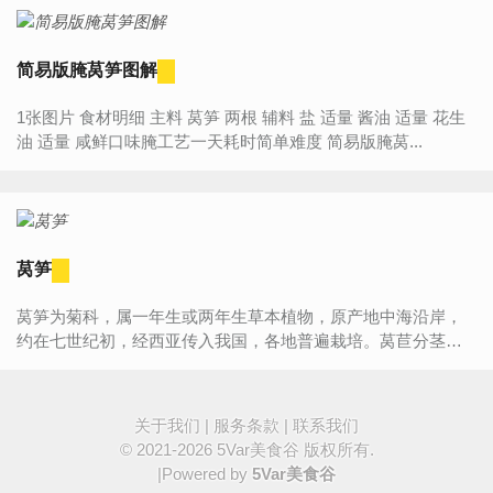
简易版腌莴笋图解
1张图片 食材明细 主料 莴笋 两根 辅料 盐 适量 酱油 适量 花生
油 适量 咸鲜口味腌工艺一天耗时简单难度 简易版腌莴...
莴笋
莴笋为菊科，属一年生或两年生草本植物，原产地中海沿岸，
约在七世纪初，经西亚传入我国，各地普遍栽培。莴苣分茎用
和叶用两种，前者各地都有栽培，后者南方栽培较多，是春季
及秋、冬季重要...
关于我们
|
服务条款
|
联系我们
© 2021-2026
5Var美食谷
版权所有.
|Powered by
5Var美食谷