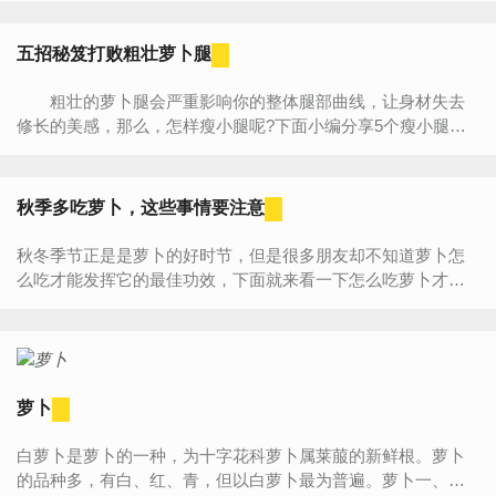
五招秘笈打败粗壮萝卜腿
粗壮的萝卜腿会严重影响你的整体腿部曲线，让身材失去
修长的美感，那么，怎样瘦小腿呢?下面小编分享5个瘦小腿秘
籍，抓住腿部黄金点有效瘦小腿，赶快看看吧。 1、没事的
时候多...
秋季多吃萝卜，这些事情要注意
秋冬季节正是是萝卜的好时节，但是很多朋友却不知道萝卜怎
么吃才能发挥它的最佳功效，下面就来看一下怎么吃萝卜才能
发挥它的功效吧！顺便再了解一下是萝卜有哪些禁忌！1、白萝
卜不...
萝卜
白萝卜是萝卜的一种，为十字花科萝卜属莱菔的新鲜根。萝卜
的品种多，有白、红、青，但以白萝卜最为普遍。萝卜一、二