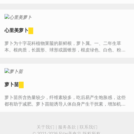
年生草本。根肉质，长圆形、球形或圆锥形，根皮绿色、白
色、粉红色...
心里美萝卜
萝卜为十字花科植物莱菔的新鲜根，萝卜属。一、二年生草
本。根肉质，长圆形、球形或圆锥形，根皮绿色、白色、粉红
色或紫色。水果型萝卜，肉脆，味甜多汁。心里美萝卜所含热
量较少，纤维...
萝卜苗
萝卜苗所含热量较少，纤维素较多，吃后易产生饱胀感，这些
都有助于减肥。萝卜苗能诱导人体自身产生干扰素，增加机体
免疫力，并能抑制癌细胞的生长，对防癌、抗癌有重要作用。...
关于我们
|
服务条款
|
联系我们
© 2021-2026
5Var美食谷
版权所有.