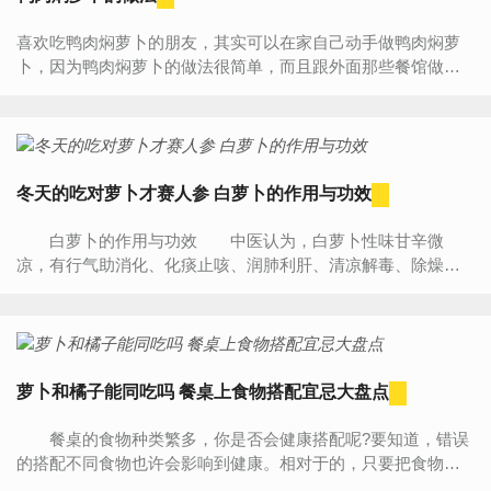
喜欢吃鸭肉焖萝卜的朋友，其实可以在家自己动手做鸭肉焖萝
卜，因为鸭肉焖萝卜的做法很简单，而且跟外面那些餐馆做的
鸭肉焖萝卜比起来，自己做的鸭肉焖萝卜又健康，吃起来更放
心...
冬天的吃对萝卜才赛人参 白萝卜的作用与功效
白萝卜的作用与功效 中医认为，白萝卜性味甘辛微
凉，有行气助消化、化痰止咳、润肺利肝、清凉解毒、除燥生
津等功效。白萝卜食疗方可以治疗或辅助治疗多种疾病，《本...
萝卜和橘子能同吃吗 餐桌上食物搭配宜忌大盘点
餐桌的食物种类繁多，你是否会健康搭配呢?要知道，错误
的搭配不同食物也许会影响到健康。相对于的，只要把食物搭
配正确就可以为我们的身体补充所需要的营养元素。今天，就...