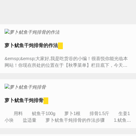
萝卜鱿鱼干炖排骨的作法
&emsp;&emsp;大家好,我是吃货谷的小编！很喜悦你能光临本
网站！你现在所处的位置在于【秋季菜单】栏目底下，今天将
为大家带来的是“【萝卜鱿鱼干炖排骨的作法】”的详细内容介
绍，...
萝卜鱿鱼干炖排骨
用料 鱿鱼干100g 萝卜1根 排骨1.5斤 生姜1
小块 盐适量 萝卜鱿鱼干炖排骨的作法步骤 1.鱿鱼干
提前用清水浸泡一夜,上面那层红色的薄膜可以撕...