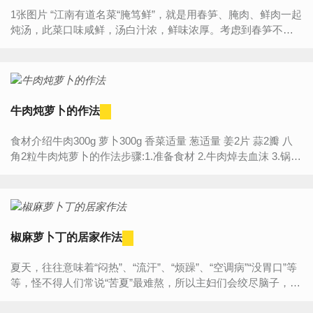
1张图片 “江南有道名菜“腌笃鲜”，就是用春笋、腌肉、鲜肉一起
炖汤，此菜口味咸鲜，汤白汁浓，鲜味浓厚。考虑到春笋不是
每个季节都有，今天小厨Chen用四季蔬菜萝卜代替春笋一样...
牛肉炖萝卜的作法
食材介绍牛肉300g 萝卜300g 香菜适量 葱适量 姜2片 蒜2瓣 八
角2粒牛肉炖萝卜的作法步骤:1.准备食材 2.牛肉焯去血沫 3.锅里
放葱姜蒜等爆香，加入牛肉翻炒 4.翻...
椒麻萝卜丁的居家作法
夏天，往往意味着“闷热”、“流汗”、“烦躁”、“空调病”“没胃口”等
等，怪不得人们常说“苦夏”最难熬，所以主妇们会绞尽脑子，为
家人们做上一些开胃的小菜，好挑逗沉...