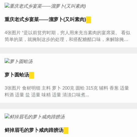
重庆老式乡宴菜——溜萝卜(又叫素肉)
4张图片 “是以前贫穷时期，穷人用来充当素肉的宴席菜。 看似
简单的菜，就腌制这步的处理，和搭配糖醋口味，来解除腌制
后萝卜带来的苦涩味，就知道老人们的智慧与创意。 现在较
多...
萝卜圆蛤汤
3张图片 食材明细 主料 萝卜 200克 圆蛤 315克 辅料 香葱 适量
料酒 适量 盐 适量 味精 适量 清淡口味煮...
鲜掉眉毛的萝卜咸肉蹄膀汤