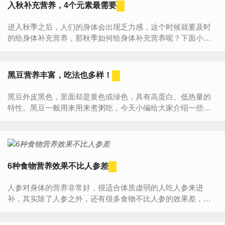
入秋补充营养，4个元素最需要
进入秋季之后，人们的身体会出现乏力感，这个时候就要及时
的给身体补充营养，那秋季如何给身体补充营养呢？下面小编
就给大家介绍4种营养元素，秋季给身体补充营养一定要牢记！
补铁人在...
黑豆营养丰富，吃法也多样！
黑豆外皮黑色，里面却是黄色或绿色，具有高蛋白、低热量的
特性。黑豆一般用来用来煮粥吃，今天小编给大家介绍一些黑
豆的吃法。1、黑豆乌鸡汤材料：黑豆150克，何首乌100克，乌
鸡1只，红枣...
6种食物营养效果不比人参差
人参对身体的营养非常好，很适合体质虚弱的人吃人参来进
补，其实除了人参之外，还有很多食物不比人参的效果差，下
面就来给大家介绍一下这6类食物，看看它们的食疗功效吧！果
蔬人参——...