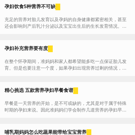
孕妇饮食5种营养不可缺
充足的营养对胎儿发育以及孕妈的自身健康都紧密相关，甚至
还会影响到产后乳汁分泌以及宝宝出生后的生长发育情况。孕
期缺乏营养，很容易影响母体健康以及孩子将来的神经行为和
智...
孕妇补充营养要有度
在整个怀孕期间，准妈妈和家人都希望能多吃一点保证胎儿发
育。但是也要注意一个度，如果孕妇出现营养过剩的情况，可
能会引起各种疾病。如何才能预防孕妇营养过剩呢？来了解下
吧。孕...
精心挑选 五款营养孕妇早餐食谱
早餐是一天营养的开始，是不可或缺的，尤其是对于属于特殊
时期的孕妇来说。因此准妈妈们学会制作几道营养的孕妇早餐
食谱也是孕期必做功课。孕妇在一天的生活、工作开始前摄入
充...
哺乳期妈妈怎么吃蔬果能带给宝宝营养