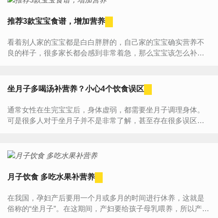
推荐3款宝宝食谱，增加营养
看着别人家的宝宝都是白白胖胖的，自己家的宝宝确实营养不
良的样子，很多家长都会感到非常着急，那么宝宝该怎么补营
养呢？那么下面就跟着小编一起来看看吧！首先，要知道宝宝
是否营养不...
坐月子多喝汤补营养？小心4个饮食误区
通常女性在生完宝宝后，身体虚弱，都需要坐月子调理身体。
可是很多人对于坐月子并不是非常了解，甚至存在很多误区，
认为坐月子要大补，多吃鸡蛋，多喝汤，其实这些做法非常不
可取，很可能会...
月子饮食 多吃水果补营养
在我国，孕妇产后要用一个月或多月的时间进行休养，这就是
俗称的“坐月子”。在这期间，产妇要给孩子母乳喂养，所以产妇