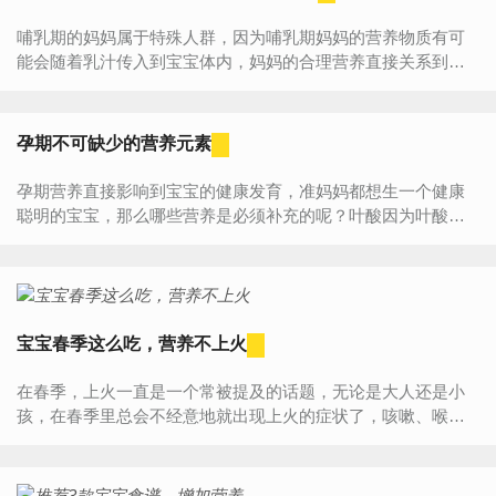
哺乳期的妈妈属于特殊人群，因为哺乳期妈妈的营养物质有可
能会随着乳汁传入到宝宝体内，妈妈的合理营养直接关系到母
亲与婴儿双方的健康，所以哺乳期的饮食更是要慎重，那么哺
乳期应...
孕期不可缺少的营养元素
孕期营养直接影响到宝宝的健康发育，准妈妈都想生一个健康
聪明的宝宝，那么哪些营养是必须补充的呢？叶酸因为叶酸会
影响胎儿脑部和脊髓的发育，摄取不足将会导致胎儿神经管畸
形(如...
宝宝春季这么吃，营养不上火
在春季，上火一直是一个常被提及的话题，无论是大人还是小
孩，在春季里总会不经意地就出现上火的症状了，咳嗽、喉咙
痛、眼睛发红等，其实呢，要想防上火，最好的方法就是饮食
调理。下面给...