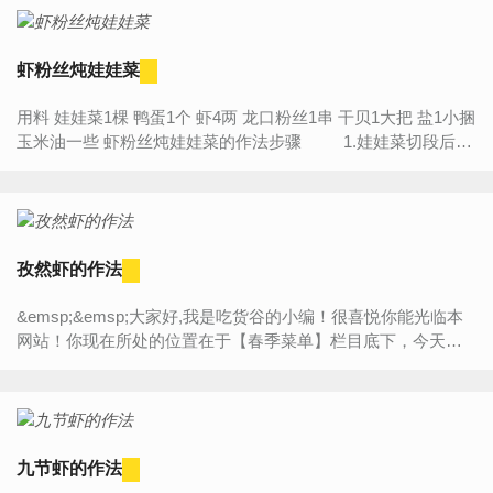
虾粉丝炖娃娃菜
用料 娃娃菜1棵 鸭蛋1个 虾4两 龙口粉丝1串 干贝1大把 盐1小捆
玉米油一些 虾粉丝炖娃娃菜的作法步骤 1.娃娃菜切段后先
加入水和干贝...
孜然虾的作法
&emsp;&emsp;大家好,我是吃货谷的小编！很喜悦你能光临本
网站！你现在所处的位置在于【春季菜单】栏目底下，今天将
为大家带来的是“【孜然虾的作法】”的详细内容介绍，如果你对
做...
九节虾的作法