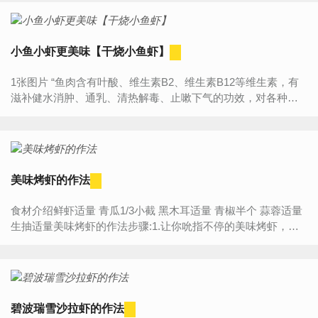
小鱼小虾更美味【干烧小鱼虾】
1张图片 “鱼肉含有叶酸、维生素B2、维生素B12等维生素，有
滋补健水消肿、通乳、清热解毒、止嗽下气的功效，对各种水
肿、浮肿、腹胀、少尿、黄疸、乳汁不通皆有效；食用鱼肉对...
美味烤虾的作法
食材介绍鲜虾适量 青瓜1/3小截 黑木耳适量 青椒半个 蒜蓉适量
生抽适量美味烤虾的作法步骤:1.让你吮指不停的美味烤虾，作
法简单，好吃得连皮都想吞掉！这次就做锡纸烤虾...
碧波瑞雪沙拉虾的作法