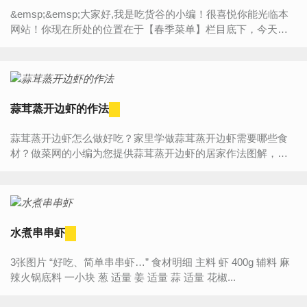
&emsp;&emsp;大家好,我是吃货谷的小编！很喜悦你能光临本
网站！你现在所处的位置在于【春季菜单】栏目底下，今天将
为大家带来的是“【九节虾的作法】”的详细内容介绍，如果你对
做...
蒜茸蒸开边虾的作法
蒜茸蒸开边虾怎么做好吃？家里学做蒜茸蒸开边虾需要哪些食
材？做菜网的小编为您提供蒜茸蒸开边虾的居家作法图解，让
厨房新手也能做出美味可口的蒜茸蒸开边虾的作法。蒜茸蒸...
水煮串串虾
3张图片 “好吃、简单串串虾…” 食材明细 主料 虾 400g 辅料 麻
辣火锅底料 一小块 葱 适量 姜 适量 蒜 适量 花椒...