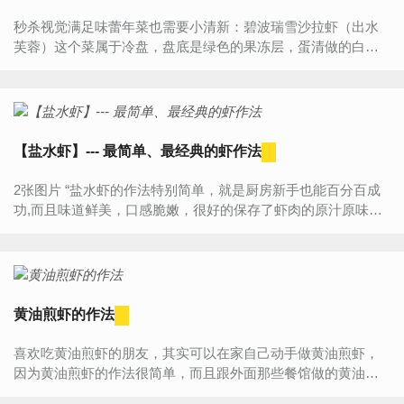
秒杀视觉满足味蕾年菜也需要小清新：碧波瑞雪沙拉虾（出水
芙蓉）这个菜属于冷盘，盘底是绿色的果冻层，蛋清做的白
雪，虾仁焯水，然后都摆盘拌上沙拉酱，作法很简单，口味清
淡，颜色还好看，宴客很...
【盐水虾】--- 最简单、最经典的虾作法
2张图片 “盐水虾的作法特别简单，就是厨房新手也能百分百成
功,而且味道鲜美，口感脆嫩，很好的保存了虾肉的原汁原味。
无论是和家人聚餐，还是朋友聚会，做上一盘赚足面子，新手
也能...
黄油煎虾的作法
喜欢吃黄油煎虾的朋友，其实可以在家自己动手做黄油煎虾，
因为黄油煎虾的作法很简单，而且跟外面那些餐馆做的黄油煎
虾比起来，自己做的黄油煎虾又健康，吃起来更放心。黄油煎