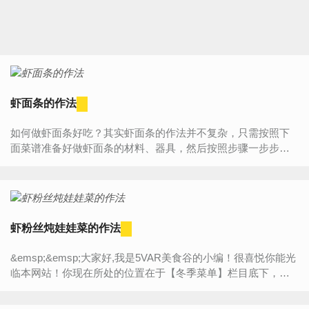
虾面条的作法
如何做虾面条好吃？其实虾面条的作法并不复杂，只需按照下
面菜谱准备好做虾面条的材料、器具，然后按照步骤一步步来
做，您一定能学会虾面条的作法，做出一道属于自己的美味哦!
虾...
虾粉丝炖娃娃菜的作法
&emsp;&emsp;大家好,我是5VAR美食谷的小编！很喜悦你能光
临本网站！你现在所处的位置在于【冬季菜单】栏目底下，今
天将为大家带来的是“【虾粉丝炖娃娃菜的作法】”的详细内容
介...