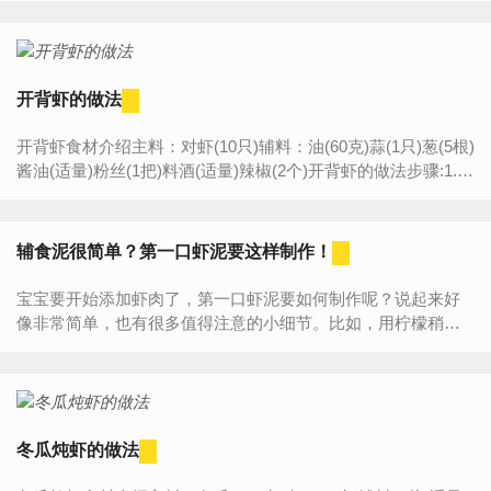
开背虾的做法
开背虾食材介绍主料：对虾(10只)辅料：油(60克)蒜(1只)葱(5根)
酱油(适量)粉丝(1把)料酒(适量)辣椒(2个)开背虾的做法步骤:1.虾
洗净背部剖开2.蒜、辣椒、葱切碎备用3.温水泡...
辅食泥很简单？第一口虾泥要这样制作！
宝宝要开始添加虾肉了，第一口虾泥要如何制作呢？说起来好
像非常简单，也有很多值得注意的小细节。比如，用柠檬稍微
腌一会儿，可以去除虾肉的腥味（有的宝宝不爱吃虾肉，就是
因为不喜欢它...
冬瓜炖虾的做法