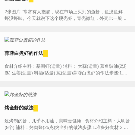
2张图片 “常常有人抱怨，现在市场上买到的鱼虾，鱼没鱼鲜，
虾没虾味。今天就说下这个硬壳虾，青壳微红，外壳比一般海
虾硬，浙江沿海的人们叫它“活皮虾”。因为都是野生的，所以煮
出...
蒜蓉白煮虾的作法
食材介绍主料：基围虾(适量) 辅料： 大蒜(适量) 蒸鱼豉油(2汤
匙) 生姜(适量) 料酒(适量) 葱(适量)蒜蓉白煮虾的作法步骤:1.大
蒜去皮，洗净，剁成蒜蓉，放入耐高温的碗中。 2...
烤全虾的做法
这烤制的虾，几乎不用油，美味更健康...食材介绍主料：大明虾
(8个) 辅料：烤肉酱(25克)烤全虾的做法步骤:1.准备好食材 2.把
虾线从第三第四节处挑出洗净，加入25克的烤肉酱腌...