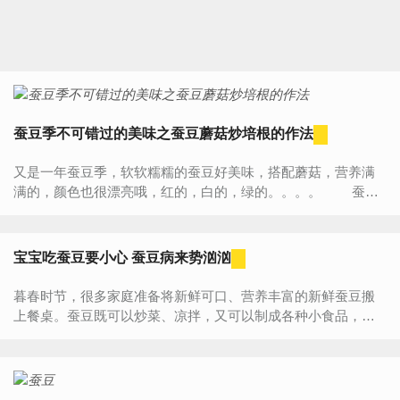
蚕豆季不可错过的美味之蚕豆蘑菇炒培根的作法
又是一年蚕豆季，软软糯糯的蚕豆好美味，搭配蘑菇，营养满
满的，颜色也很漂亮哦，红的，白的，绿的。。。。 蚕豆
蘑菇炒培根用料工具主料： 蚕豆瓣 (300克) 蘑菇 (300克) 培根
(2...
宝宝吃蚕豆要小心 蚕豆病来势汹汹
暮春时节，很多家庭准备将新鲜可口、营养丰富的新鲜蚕豆搬
上餐桌。蚕豆既可以炒菜、凉拌，又可以制成各种小食品，是
一种大众喜欢的食物。然而，并不是所有的人都适合食用蚕
豆，有些人...